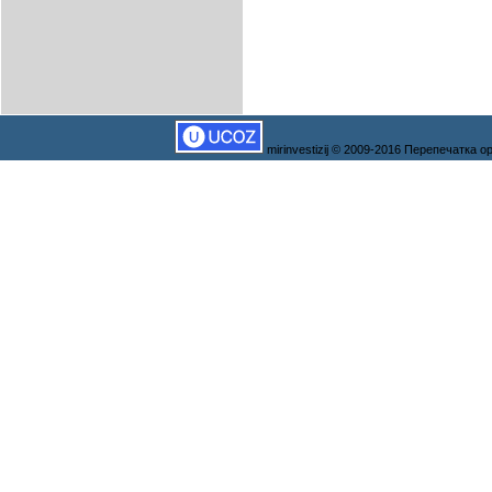
mirinvestizij © 2009-2016 Перепечатка