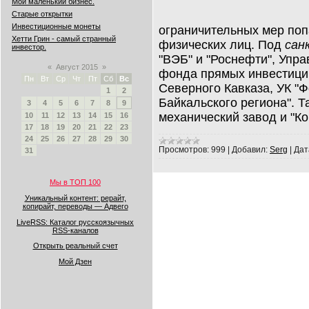
Мой маленький бизнес.
Старые открытки
Инвестиционные монеты
ограничительных мер поп
Хетти Грин - самый странный
физических лиц. Под
сан
инвестор.
"ВЭБ" и "Роснефти", Упр
«
Август 2015
»
фонда прямых инвестици
Пн
Вт
Ср
Чт
Пт
Сб
Вс
Северного Кавказа, УК "
1
2
Байкальского региона". 
3
4
5
6
7
8
9
механический завод и "К
10
11
12
13
14
15
16
17
18
19
20
21
22
23
24
25
26
27
28
29
30
Просмотров:
999
|
Добавил:
Serg
|
Дат
31
Мы в ТОП 100
Уникальный контент: рерайт,
копирайт, переводы — Адвего
LiveRSS: Каталог русскоязычных
RSS-каналов
Открыть реальный счет
Мой Дзен