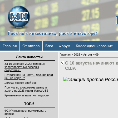
Главная
От автора
Блог
Форум
Коллекционирование
Главная
»
2015
»
Август
»
09
Лента новостей
С 10 августа начинают
За 10 месяцев 2022г мировые
золотовалютные резервы
США
сократились
Потолок цен на нефть. Дальше рост
цен на нефть ?
Доллар теряет свой вес
Прогноз по фондовому рынку и
золоту на 2023 год от банка UBS
Криптовалюты заметно подросли
ТОП-5
ФСФР планирует регулировать
форекс.