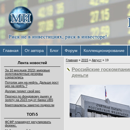
Главная
От автора
Блог
Форум
Коллекционирование
Главная
»
2015
»
Август
»
19
Лента новостей
Российские госкомпан
За 10 месяцев 2022г мировые
золотовалютные резервы
деньги
сократились
Потолок цен на нефть. Дальше рост
цен на нефть ?
Доллар теряет свой вес
Прогноз по фондовому рынку и
золоту на 2023 год от банка UBS
Криптовалюты заметно подросли
ТОП-5
ФСФР планирует регулировать
форекс.