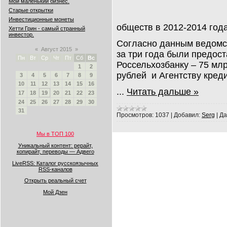
Мой маленький бизнес.
Старые открытки
Инвестиционные монеты
обществ в 2012-2014 года
Хетти Грин - самый странный
инвестор.
Согласно данным ведомс
«
Август 2015
»
за три года были предос
Пн
Вт
Ср
Чт
Пт
Сб
Вс
Россельхозбанку – 75 млр
1
2
рублей и Агентству креди
3
4
5
6
7
8
9
10
11
12
13
14
15
16
...
Читать дальше »
17
18
19
20
21
22
23
24
25
26
27
28
29
30
31
Просмотров:
1037
|
Добавил:
Serg
|
Да
Мы в ТОП 100
Уникальный контент: рерайт,
копирайт, переводы — Адвего
LiveRSS: Каталог русскоязычных
RSS-каналов
Открыть реальный счет
Мой Дзен