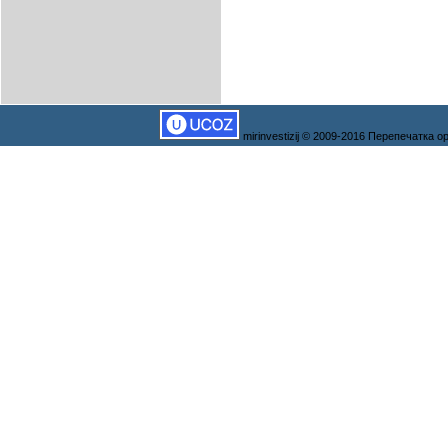
mirinvestizij © 2009-2016 Перепечатка