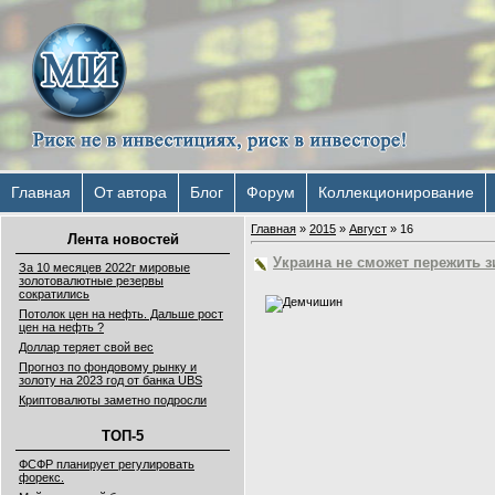
Главная
От автора
Блог
Форум
Коллекционирование
Главная
»
2015
»
Август
»
16
Лента новостей
Украина не сможет пережить з
За 10 месяцев 2022г мировые
золотовалютные резервы
сократились
Потолок цен на нефть. Дальше рост
цен на нефть ?
Доллар теряет свой вес
Прогноз по фондовому рынку и
золоту на 2023 год от банка UBS
Криптовалюты заметно подросли
ТОП-5
ФСФР планирует регулировать
форекс.