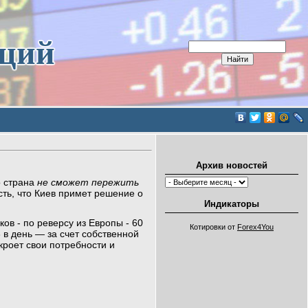
иций
Архив новостей
о страна
не сможет пережить
сть, что Киев примет решение о
Индикаторы
ков - по реверсу из Европы - 60
Котировки от
Forex4You
3 в день — за счет собственной
кроет свои потребности и