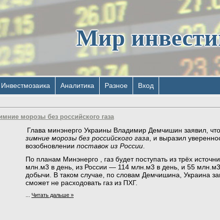
Мир инвест
Инвестмозаика
Аналитика
Разное
Вход
имние морозы без российского газа
Глава минэнерго Украины Владимир Демчишин заявил, чт
зимние морозы без российского газа
, и выразил уверенно
возобновлении
поставок из России
.
По планам Минэнерго , газ будет поступать из трёх источни
млн.м3 в день, из России — 114 млн.м3 в день, и 55 млн.м
добычи. В таком случае, по словам Демчишина, Украина за
сможет не расходовать газ из ПХГ.
...
Читать дальше »