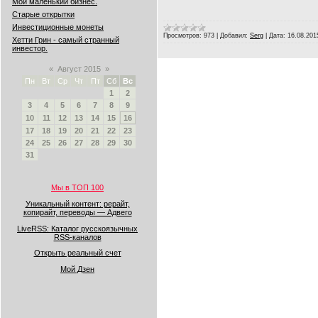
Мой маленький бизнес.
Старые открытки
Инвестиционные монеты
Просмотров:
973
|
Добавил:
Serg
|
Дата:
16.08.201
Хетти Грин - самый странный
инвестор.
«
Август 2015
»
Пн
Вт
Ср
Чт
Пт
Сб
Вс
1
2
3
4
5
6
7
8
9
10
11
12
13
14
15
16
17
18
19
20
21
22
23
24
25
26
27
28
29
30
31
Мы в ТОП 100
Уникальный контент: рерайт,
копирайт, переводы — Адвего
LiveRSS: Каталог русскоязычных
RSS-каналов
Открыть реальный счет
Мой Дзен