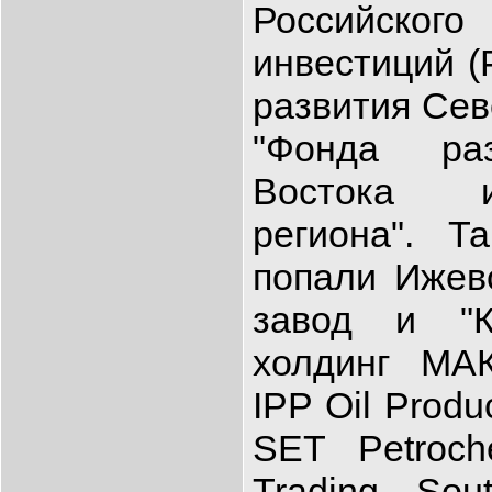
Российског
инвестиций (
развития Сев
"Фонда раз
Востока и
региона". 
попали Ижев
завод и "К
холдинг МАКО
IPP Oil Produc
SET Petroche
Trading, Sou