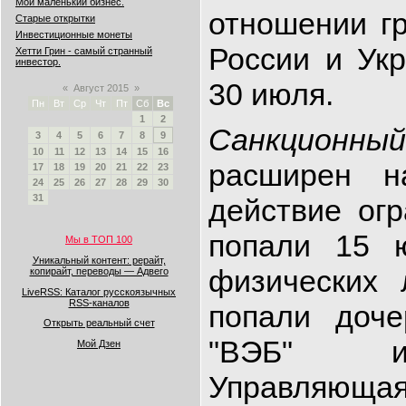
Мой маленький бизнес.
отношении г
Старые открытки
Инвестиционные монеты
России и Ук
Хетти Грин - самый странный
инвестор.
30 июля.
«
Август 2015
»
Пн
Вт
Ср
Чт
Пт
Сб
Вс
1
2
Санкционный
3
4
5
6
7
8
9
10
11
12
13
14
15
16
расширен н
17
18
19
20
21
22
23
24
25
26
27
28
29
30
31
действие ог
попали 15 
Мы в ТОП 100
Уникальный контент: рерайт,
физических
копирайт, переводы — Адвего
LiveRSS: Каталог русскоязычных
RSS-каналов
попали доче
Открыть реальный счет
"ВЭБ" и
Мой Дзен
Управляю