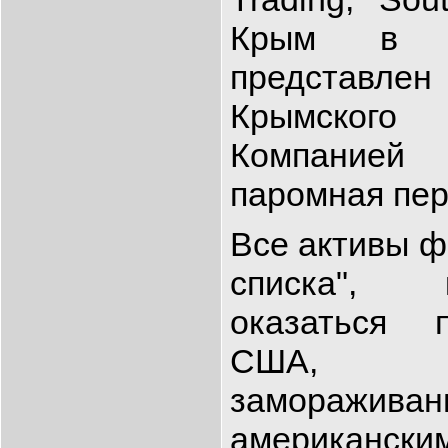
Крым в д
представлен
Крымского
Компание
паромная пер
Все активы ф
списка", 
оказаться 
США, 
заморажива
американс