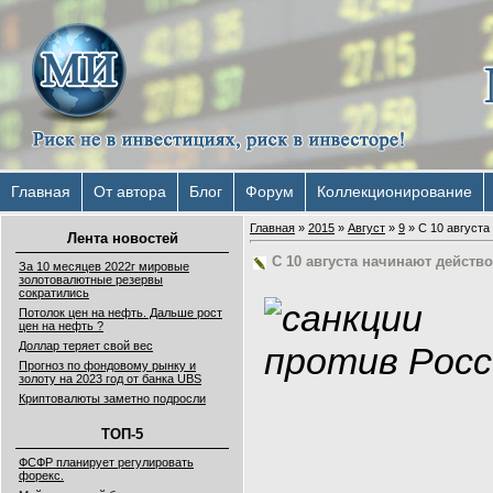
Главная
От автора
Блог
Форум
Коллекционирование
Главная
»
2015
»
Август
»
9
» С 10 август
Лента новостей
С 10 августа начинают дейст
За 10 месяцев 2022г мировые
золотовалютные резервы
сократились
Потолок цен на нефть. Дальше рост
цен на нефть ?
Доллар теряет свой вес
Прогноз по фондовому рынку и
золоту на 2023 год от банка UBS
Криптовалюты заметно подросли
ТОП-5
ФСФР планирует регулировать
форекс.