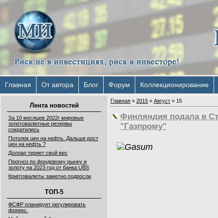
Главная
От автора
Блог
Форум
Коллекционирование
Главная
»
2015
»
Август
»
15
Лента новостей
Финляндия подала в Ст
За 10 месяцев 2022г мировые
золотовалютные резервы
"Газпрому"
сократились
Потолок цен на нефть. Дальше рост
цен на нефть ?
Доллар теряет свой вес
Прогноз по фондовому рынку и
золоту на 2023 год от банка UBS
Криптовалюты заметно подросли
ТОП-5
ФСФР планирует регулировать
форекс.