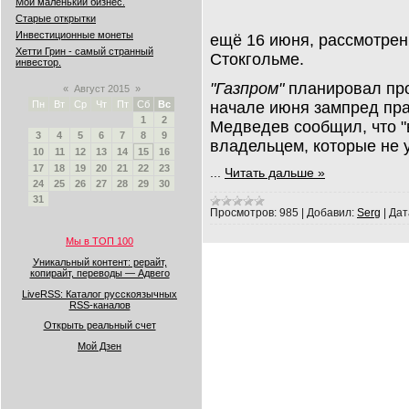
Мой маленький бизнес.
Старые открытки
Инвестиционные монеты
ещё 16 июня, рассмотрен
Хетти Грин - самый странный
Стокгольме.
инвестор.
"Газпром"
планировал про
«
Август 2015
»
начале июня зампред пр
Пн
Вт
Ср
Чт
Пт
Сб
Вс
1
2
Медведев сообщил, что 
3
4
5
6
7
8
9
владельцем, которые не у
10
11
12
13
14
15
16
17
18
19
20
21
22
23
...
Читать дальше »
24
25
26
27
28
29
30
31
Просмотров:
985
|
Добавил:
Serg
|
Дат
Мы в ТОП 100
Уникальный контент: рерайт,
копирайт, переводы — Адвего
LiveRSS: Каталог русскоязычных
RSS-каналов
Открыть реальный счет
Мой Дзен