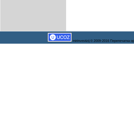
mirinvestizij © 2009-2016 Перепечатка