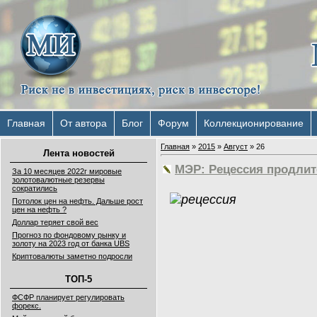
Главная
От автора
Блог
Форум
Коллекционирование
Главная
»
2015
»
Август
»
26
Лента новостей
МЭР: Рецессия продлитс
За 10 месяцев 2022г мировые
золотовалютные резервы
сократились
Потолок цен на нефть. Дальше рост
цен на нефть ?
Доллар теряет свой вес
Прогноз по фондовому рынку и
золоту на 2023 год от банка UBS
Криптовалюты заметно подросли
ТОП-5
ФСФР планирует регулировать
форекс.