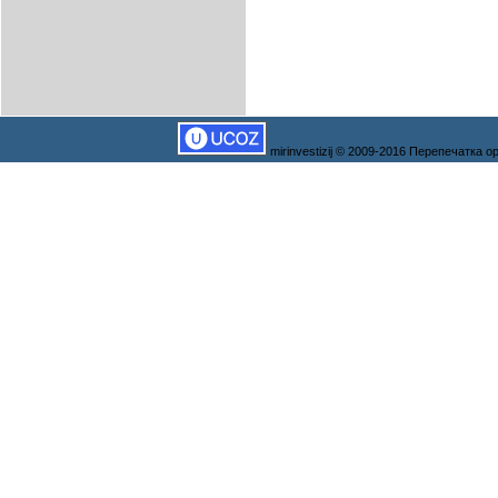
mirinvestizij © 2009-2016 Перепечатка