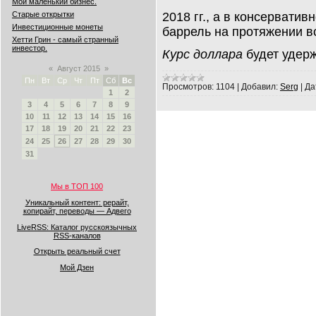
Мой маленький бизнес.
2018 гг., а в консерватив
Старые открытки
Инвестиционные монеты
баррель на протяжении в
Хетти Грин - самый странный
инвестор.
Курс доллара
будет удер
«
Август 2015
»
Пн
Вт
Ср
Чт
Пт
Сб
Вс
Просмотров:
1104
|
Добавил:
Serg
|
Да
1
2
3
4
5
6
7
8
9
10
11
12
13
14
15
16
17
18
19
20
21
22
23
24
25
26
27
28
29
30
31
Мы в ТОП 100
Уникальный контент: рерайт,
копирайт, переводы — Адвего
LiveRSS: Каталог русскоязычных
RSS-каналов
Открыть реальный счет
Мой Дзен