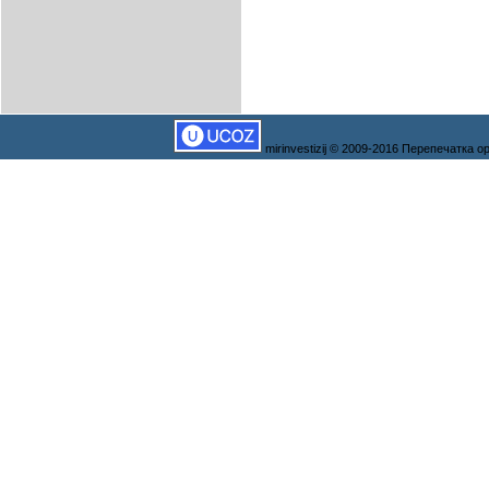
mirinvestizij © 2009-2016 Перепечатка