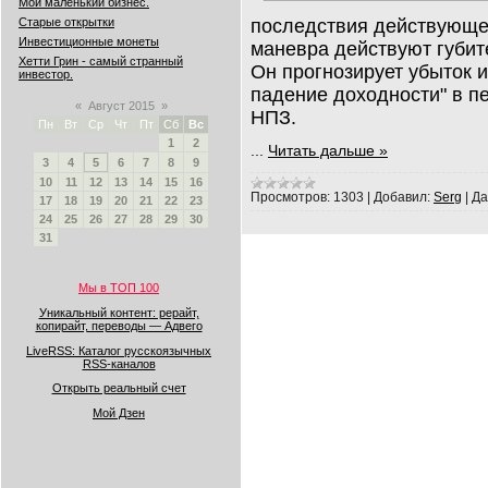
Мой маленький бизнес.
последствия действующег
Старые открытки
Инвестиционные монеты
маневра действуют губит
Хетти Грин - самый странный
Он прогнозирует убыток и
инвестор.
падение доходности" в п
«
Август 2015
»
НПЗ.
Пн
Вт
Ср
Чт
Пт
Сб
Вс
1
2
...
Читать дальше »
3
4
5
6
7
8
9
10
11
12
13
14
15
16
Просмотров:
1303
|
Добавил:
Serg
|
Да
17
18
19
20
21
22
23
24
25
26
27
28
29
30
31
Мы в ТОП 100
Уникальный контент: рерайт,
копирайт, переводы — Адвего
LiveRSS: Каталог русскоязычных
RSS-каналов
Открыть реальный счет
Мой Дзен