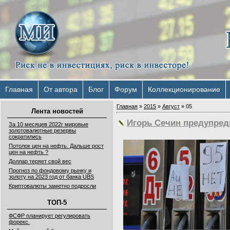
Главная
От автора
Блог
Форум
Коллекционирование
Главная
»
2015
»
Август
»
05
Лента новостей
Игорь Сечин предупред
За 10 месяцев 2022г мировые
золотовалютные резервы
сократились
Потолок цен на нефть. Дальше рост
цен на нефть ?
Доллар теряет свой вес
Прогноз по фондовому рынку и
золоту на 2023 год от банка UBS
Криптовалюты заметно подросли
ТОП-5
ФСФР планирует регулировать
форекс.