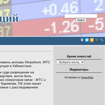
иций
Архив новостей
товать активы Vimpelcom, МТС
упции в Узбекистане.
Индикаторы
м суде разрешение на
едствия, могли быть
Котировки от
Forex4You
ких операторов связи -
МТС и
 Каримова. Об этом пишет
накомые с расследованием.