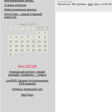
Мой маленький бизнес.
Просмотров:
998
|
Добавил:
Serg
|
Дата:
14.08.201
Старые открытки
Инвестиционные монеты
Хетти Грин - самый странный
инвестор.
«
Август 2015
»
Пн
Вт
Ср
Чт
Пт
Сб
Вс
1
2
3
4
5
6
7
8
9
10
11
12
13
14
15
16
17
18
19
20
21
22
23
24
25
26
27
28
29
30
31
Мы в ТОП 100
Уникальный контент: рерайт,
копирайт, переводы — Адвего
LiveRSS: Каталог русскоязычных
RSS-каналов
Открыть реальный счет
Мой Дзен