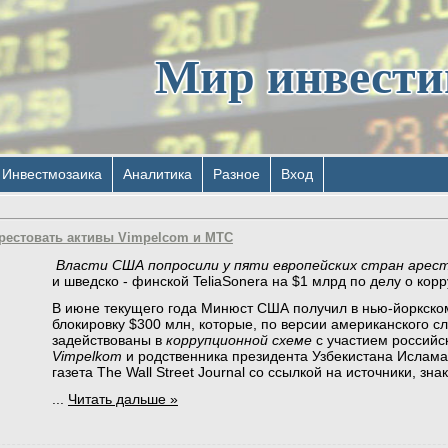
Мир инвест
Инвестмозаика
Аналитика
Разное
Вход
рестовать активы Vimpelcom и МТС
Власти США попросили у пяти европейских стран арес
и шведско - финской TeliaSonera на $1 млрд по делу о корр
В июне текущего года Минюст США получил в нью-йоркско
блокировку $300 млн, которые, по версии американского сл
задействованы в
коррупционной схеме
с участием российс
Vimpelkom
и родственника президента Узбекистана Ислама
газета The Wall Street Journal со ссылкой на источники, з
...
Читать дальше »