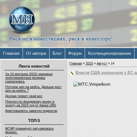
Главная
От автора
Блог
Форум
Коллекционирование
Главная
»
2015
»
Август
»
14
Лента новостей
Власти США попросили у ЕС а
За 10 месяцев 2022г мировые
золотовалютные резервы
сократились
Потолок цен на нефть. Дальше рост
цен на нефть ?
Доллар теряет свой вес
Прогноз по фондовому рынку и
золоту на 2023 год от банка UBS
Криптовалюты заметно подросли
ТОП-5
ФСФР планирует регулировать
форекс.