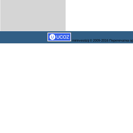
mirinvestizij © 2009-2016 Перепечатка