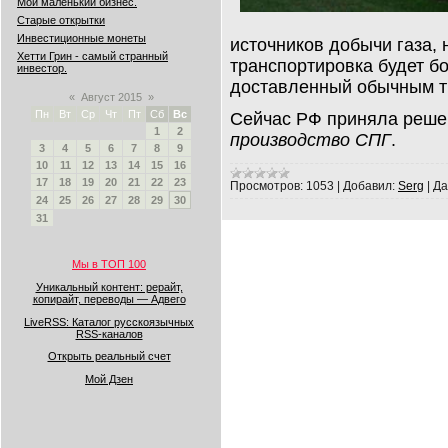
Мой маленький бизнес.
Старые открытки
Инвестиционные монеты
источников добычи газа,
Хетти Грин - самый странный
транспортировка будет б
инвестор.
доставленный обычным т
«
Август 2015
»
Пн
Вт
Ср
Чт
Пт
Сб
Вс
Сейчас РФ приняла реше
1
2
производство СПГ
.
3
4
5
6
7
8
9
10
11
12
13
14
15
16
17
18
19
20
21
22
23
Просмотров:
1053
|
Добавил:
Serg
|
Да
24
25
26
27
28
29
30
31
Мы в ТОП 100
Уникальный контент: рерайт,
копирайт, переводы — Адвего
LiveRSS: Каталог русскоязычных
RSS-каналов
Открыть реальный счет
Мой Дзен