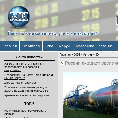
Главная
От автора
Блог
Форум
Коллекционирование
Главная
»
2015
»
Август
»
30
Лента новостей
Россия ожидает увелич
За 10 месяцев 2022г мировые
золотовалютные резервы
сократились
Потолок цен на нефть. Дальше рост
цен на нефть ?
Доллар теряет свой вес
Прогноз по фондовому рынку и
золоту на 2023 год от банка UBS
Криптовалюты заметно подросли
ТОП-5
ФСФР планирует регулировать
форекс.