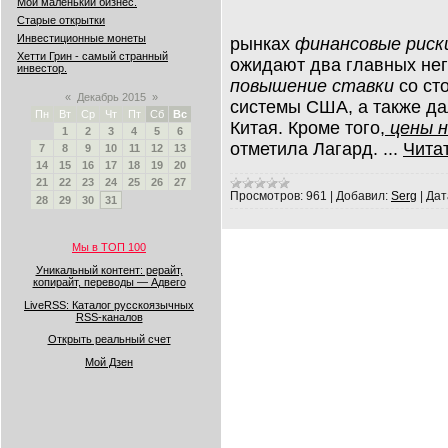
Мой маленький бизнес.
Старые открытки
Инвестиционные монеты
рынках
финансовые рис
Хетти Грин - самый странный
ожидают два главных нег
инвестор.
повышение ставки
со ст
«
Декабрь 2015
»
системы США, а также д
Пн
Вт
Ср
Чт
Пт
Сб
Вс
Китая. Кроме того,
цены 
1
2
3
4
5
6
отметила Лагард.
...
Чита
7
8
9
10
11
12
13
14
15
16
17
18
19
20
21
22
23
24
25
26
27
Просмотров:
961
|
Добавил:
Serg
|
Дат
28
29
30
31
Мы в ТОП 100
Уникальный контент: рерайт,
копирайт, переводы — Адвего
LiveRSS: Каталог русскоязычных
RSS-каналов
Открыть реальный счет
Мой Дзен