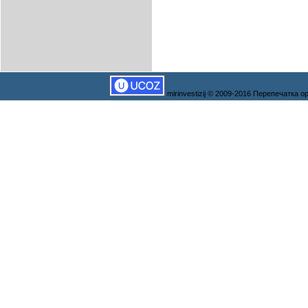
mirinvestizij © 2009-2016 Перепечатка