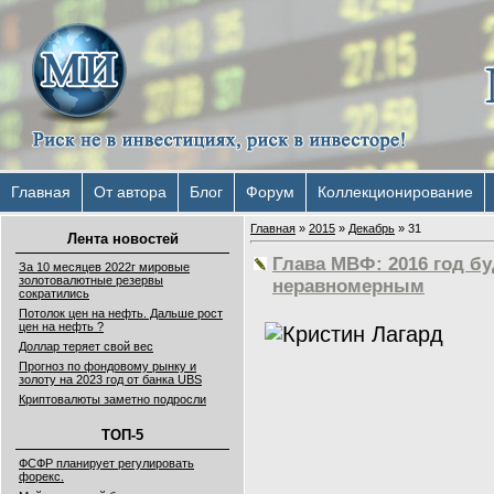
Главная
От автора
Блог
Форум
Коллекционирование
Главная
»
2015
»
Декабрь
»
31
Лента новостей
Глава МВФ: 2016 год б
За 10 месяцев 2022г мировые
золотовалютные резервы
неравномерным
сократились
Потолок цен на нефть. Дальше рост
цен на нефть ?
Доллар теряет свой вес
Прогноз по фондовому рынку и
золоту на 2023 год от банка UBS
Криптовалюты заметно подросли
ТОП-5
ФСФР планирует регулировать
форекс.