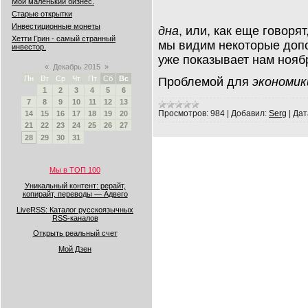
Мой маленький бизнес.
Старые открытки
Инвестиционные монеты
дна
, или, как еще говоря
Хетти Грин - самый странный
мы видим некоторые доп
инвестор.
уже показывает нам нояб
«
Декабрь 2015
»
Пн
Вт
Ср
Чт
Пт
Сб
Вс
Проблемой для
экономик
1
2
3
4
5
6
7
8
9
10
11
12
13
Просмотров:
984
|
Добавил:
Serg
|
Дат
14
15
16
17
18
19
20
21
22
23
24
25
26
27
28
29
30
31
Мы в ТОП 100
Уникальный контент: рерайт,
копирайт, переводы — Адвего
LiveRSS: Каталог русскоязычных
RSS-каналов
Открыть реальный счет
Мой Дзен