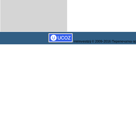
mirinvestizij © 2009-2016 Перепечатка