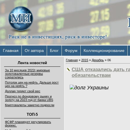
Главная
От автора
Блог
Форум
Коллекционирование
Главная
»
2015
»
Декабрь
»
06
Лента новостей
США отказались дать г
За 10 месяцев 2022г мировые
золотовалютные резервы
обязательствам
сократились
Потолок цен на нефть. Дальше рост
цен на нефть ?
Доллар теряет свой вес
Прогноз по фондовому рынку и
золоту на 2023 год от банка UBS
Криптовалюты заметно подросли
ТОП-5
ФСФР планирует регулировать
форекс.