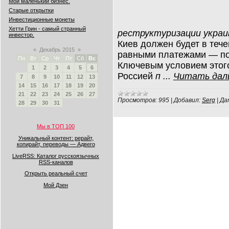
Мой маленький бизнес.
Старые открытки
Инвестиционные монеты
Хетти Грин - самый странный
реструктуризации украи
инвестор.
Киев должен будет в тече
«
Декабрь 2015
»
равными платежами — по 
Пн
Вт
Ср
Чт
Пт
Сб
Вс
Ключевым условием этог
1
2
3
4
5
6
Россией
п
...
Читать дал
7
8
9
10
11
12
13
14
15
16
17
18
19
20
21
22
23
24
25
26
27
Просмотров:
995
|
Добавил:
Serg
|
Да
28
29
30
31
Мы в ТОП 100
Уникальный контент: рерайт,
копирайт, переводы — Адвего
LiveRSS: Каталог русскоязычных
RSS-каналов
Открыть реальный счет
Мой Дзен