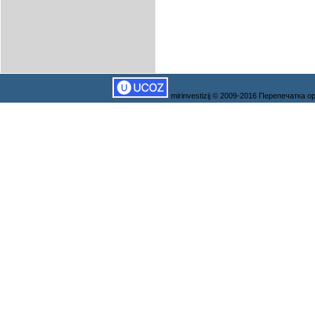
mirinvestizij © 2009-2016 Перепечатка