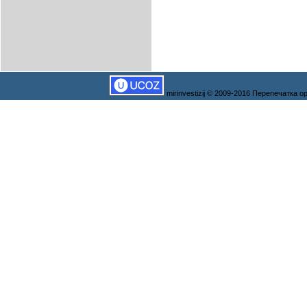
mirinvestizij © 2009-2016 Перепечатка