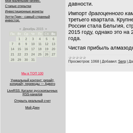
Мой маленький бизнес.
давности.
Старые открытки
Инвестиционные монеты
Импорт
драгоценного ка
Хетти Грин - самый странный
третьего квартала. Круп
инвестор.
России стала Бельгия, ст
«
Декабрь 2015
»
2015 году, однако это н
Пн
Вт
Ср
Чт
Пт
Сб
Вс
года.
1
2
3
4
5
6
7
8
9
10
11
12
13
Чистая прибыль алмазо
14
15
16
17
18
19
20
21
22
23
24
25
26
27
28
29
30
31
Просмотров:
1068
|
Добавил:
Serg
|
Да
Мы в ТОП 100
Уникальный контент: рерайт,
копирайт, переводы — Адвего
LiveRSS: Каталог русскоязычных
RSS-каналов
Открыть реальный счет
Мой Дзен