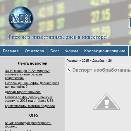
Главная
От автора
Блог
Форум
Коллекционирование
Главная
»
2015
»
Декабрь
»
26
Лента новостей
Экспорт необработанны
За 10 месяцев 2022г мировые
золотовалютные резервы
сократились
Потолок цен на нефть. Дальше рост
цен на нефть ?
Доллар теряет свой вес
Прогноз по фондовому рынку и
золоту на 2023 год от банка UBS
Криптовалюты заметно подросли
ТОП-5
ФСФР планирует регулировать
форекс.