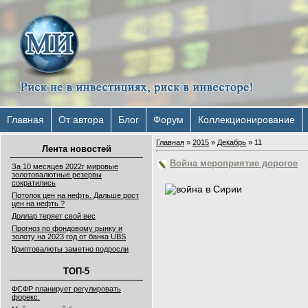
Главная
От автора
Блог
Форум
Коллекционирование
Главная
»
2015
»
Декабрь
»
11
Лента новостей
Война мероприятие дорогое
За 10 месяцев 2022г мировые
золотовалютные резервы
сократились
Потолок цен на нефть. Дальше рост
цен на нефть ?
Доллар теряет свой вес
Прогноз по фондовому рынку и
золоту на 2023 год от банка UBS
Криптовалюты заметно подросли
ТОП-5
ФСФР планирует регулировать
форекс.