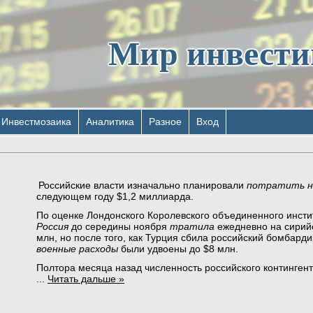
Мир инвест
Инвестмозаика
Аналитика
Разное
Вход
Российские власти изначально планировали
потратить на
следующем году $1,2 миллиарда.
По оценке Лондонского Королевского объединенного инсти
Россия
до середины ноября
тратила
ежедневно на сирий
млн, но после того, как Турция сбила российский бомбард
военные расходы
были удвоены до $8 млн.
Полтора месяца назад численность российского континген
...
Читать дальше »