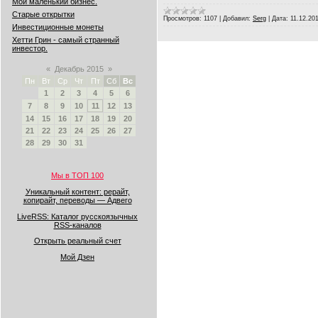
Мой маленький бизнес.
Старые открытки
Просмотров:
1107
|
Добавил:
Serg
|
Дата:
11.12.20
Инвестиционные монеты
Хетти Грин - самый странный
инвестор.
«
Декабрь 2015
»
Пн
Вт
Ср
Чт
Пт
Сб
Вс
1
2
3
4
5
6
7
8
9
10
11
12
13
14
15
16
17
18
19
20
21
22
23
24
25
26
27
28
29
30
31
Мы в ТОП 100
Уникальный контент: рерайт,
копирайт, переводы — Адвего
LiveRSS: Каталог русскоязычных
RSS-каналов
Открыть реальный счет
Мой Дзен