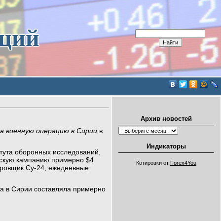
иций
Архив новостей
 военную операцию в Сирии
в
Индикаторы
тута оборонных исследований,
скую кампанию примерно $4
Котировки от
Forex4You
ировщик Су-24, ежедневные
та в Сирии составляла примерно