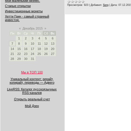
Мой маленький бизнес.
Просмотров:
923
|
Добавил:
Serg
|
Дата:
07.12.201
Старые открытки
Инвестиционные монеты
Хетти Грин - самый странный
инвестор.
«
Декабрь 2015
»
Пн
Вт
Ср
Чт
Пт
Сб
Вс
1
2
3
4
5
6
7
8
9
10
11
12
13
14
15
16
17
18
19
20
21
22
23
24
25
26
27
28
29
30
31
Мы в ТОП 100
Уникальный контент: рерайт,
копирайт, переводы — Адвего
LiveRSS: Каталог русскоязычных
RSS-каналов
Открыть реальный счет
Мой Дзен