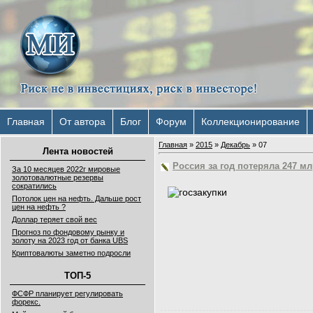
Главная
От автора
Блог
Форум
Коллекционирование
Главная
»
2015
»
Декабрь
»
07
Лента новостей
Россия за год потеряла 247 м
За 10 месяцев 2022г мировые
золотовалютные резервы
сократились
Потолок цен на нефть. Дальше рост
цен на нефть ?
Доллар теряет свой вес
Прогноз по фондовому рынку и
золоту на 2023 год от банка UBS
Криптовалюты заметно подросли
ТОП-5
ФСФР планирует регулировать
форекс.