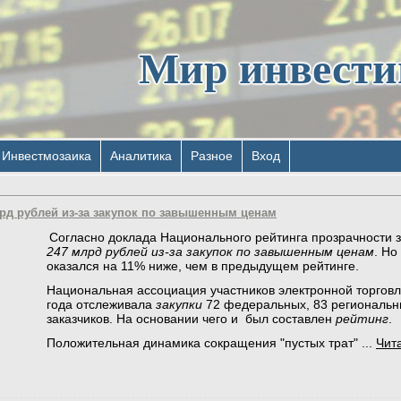
Мир инвест
Инвестмозаика
Аналитика
Разное
Вход
лрд рублей из-за закупок по завышенным ценам
Согласно доклада Национального рейтинга прозрачности з
247 млрд рублей из-за закупок по завышенным ценам
. Но
оказался на 11% ниже, чем в предыдущем рейтинге.
Национальная ассоциация участников электронной торговл
года отслеживала
закупки
72 федеральных, 83 региональн
заказчиков. На основании чего и был составлен
рейтинг
.
Положительная динамика сокращения "пустых трат"
...
Чит