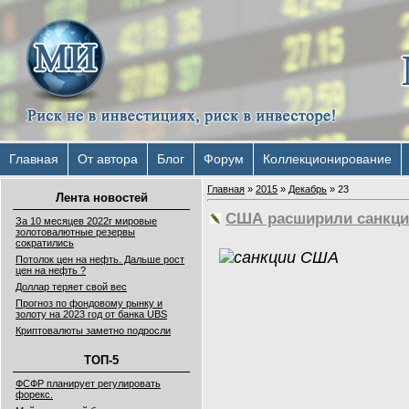
Главная
От автора
Блог
Форум
Коллекционирование
Главная
»
2015
»
Декабрь
»
23
Лента новостей
США расширили санкци
За 10 месяцев 2022г мировые
золотовалютные резервы
сократились
Потолок цен на нефть. Дальше рост
цен на нефть ?
Доллар теряет свой вес
Прогноз по фондовому рынку и
золоту на 2023 год от банка UBS
Криптовалюты заметно подросли
ТОП-5
ФСФР планирует регулировать
форекс.