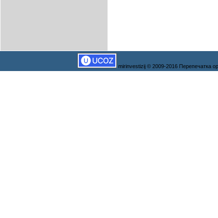
mirinvestizij © 2009-2016 Перепечатка