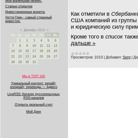
Мой маленький бизнес.
Старые открытки
Инвестиционные монеты
Как отметили в
Сбербанк
Хетти Грин - самый странный
США компаний из групп
инвестор.
и юридическую силу при
«
Декабрь 2015
»
Пн
Вт
Ср
Чт
Пт
Сб
Вс
Кроме того в
список
такж
1
2
3
4
5
6
дальше »
7
8
9
10
11
12
13
14
15
16
17
18
19
20
21
22
23
24
25
26
27
Просмотров:
1010
|
Добавил:
Serg
|
Да
28
29
30
31
Мы в ТОП 100
Уникальный контент: рерайт,
копирайт, переводы — Адвего
LiveRSS: Каталог русскоязычных
RSS-каналов
Открыть реальный счет
Мой Дзен