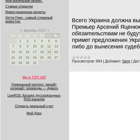
Мой маленький бизнес.
Старые открытки
Инвестиционные монеты
Хетти Грин - самый странный
Всего Украина должна вы
инвестор.
Премьер Арсений Яценюк
«
Декабрь 2015
»
обязательствам
не буду
Пн
Вт
Ср
Чт
Пт
Сб
Вс
примет предложения Укра
1
2
3
4
5
6
либо до вынесения судеб
7
8
9
10
11
12
13
14
15
16
17
18
19
20
21
22
23
24
25
26
27
Просмотров:
994
|
Добавил:
Serg
|
Дат
28
29
30
31
Мы в ТОП 100
Уникальный контент: рерайт,
копирайт, переводы — Адвего
LiveRSS: Каталог русскоязычных
RSS-каналов
Открыть реальный счет
Мой Дзен