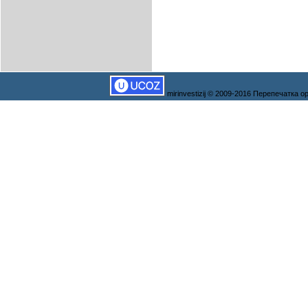
mirinvestizij © 2009-2016 Перепечатка