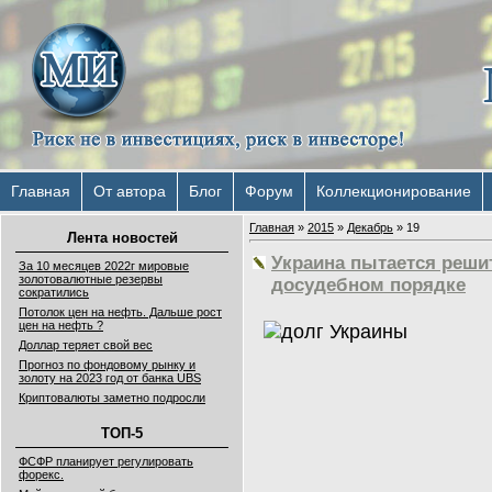
Главная
От автора
Блог
Форум
Коллекционирование
Главная
»
2015
»
Декабрь
»
19
Лента новостей
Украина пытается решит
За 10 месяцев 2022г мировые
золотовалютные резервы
досудебном порядке
сократились
Потолок цен на нефть. Дальше рост
цен на нефть ?
Доллар теряет свой вес
Прогноз по фондовому рынку и
золоту на 2023 год от банка UBS
Криптовалюты заметно подросли
ТОП-5
ФСФР планирует регулировать
форекс.