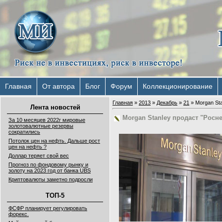
Главная
От автора
Блог
Форум
Коллекционирование
Главная
»
2013
»
Декабрь
»
21
» Morgan St
Лента новостей
Morgan Stanley продаст "Росн
За 10 месяцев 2022г мировые
золотовалютные резервы
сократились
Потолок цен на нефть. Дальше рост
цен на нефть ?
Доллар теряет свой вес
Прогноз по фондовому рынку и
золоту на 2023 год от банка UBS
Криптовалюты заметно подросли
ТОП-5
ФСФР планирует регулировать
форекс.