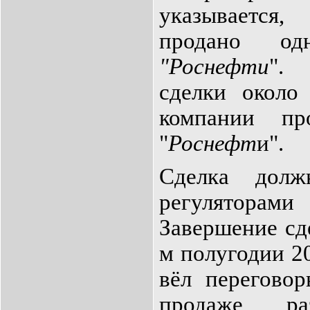
указывается,
продано од
"
Роснефти
". 
сделки около
компании пр
"
Роснефт
и".
Сделка долж
регулятор
Завершение сд
м полугодии 20
вёл перегово
продаже ра