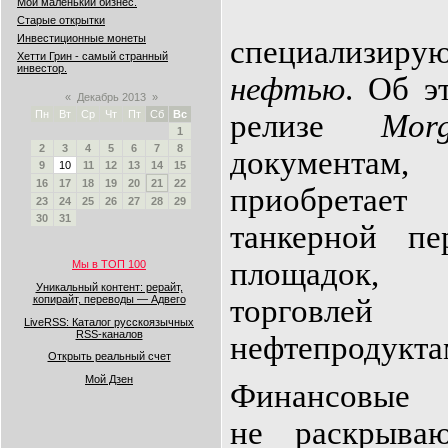
Мой маленький бизнес.
Старые открытки
Инвестиционные монеты
специализиру
Хетти Грин - самый странный
инвестор.
нефтью
. Об э
«
Декабрь 2013
»
Пн
Вт
Ср
Чт
Пт
Сб
Вс
релизе
Mor
1
2
3
4
5
6
7
8
докуме
9
10
11
12
13
14
15
16
17
18
19
20
21
22
приобретае
23
24
25
26
27
28
29
30
31
танкерной пе
площадок,
Мы в ТОП 100
Уникальный контент: рерайт,
копирайт, переводы — Адвего
торг
LiveRSS: Каталог русскоязычных
RSS-каналов
нефтепродукта
Открыть реальный счет
Мой Дзен
Финансовые
не раскрыва