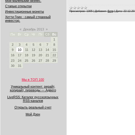
Мой маленький бизнес.
Старые открытки
Инвестиционные монеты
Просмотров:
1305
|
Добавил:
Serg
|
Дата:
22.12.20
Хетти Грин - самый странный
инвестор.
«
Декабрь 2013
»
Пн
Вт
Ср
Чт
Пт
Сб
Вс
1
2
3
4
5
6
7
8
9
10
11
12
13
14
15
16
17
18
19
20
21
22
23
24
25
26
27
28
29
30
31
Мы в ТОП 100
Уникальный контент: рерайт,
копирайт, переводы — Адвего
LiveRSS: Каталог русскоязычных
RSS-каналов
Открыть реальный счет
Мой Дзен