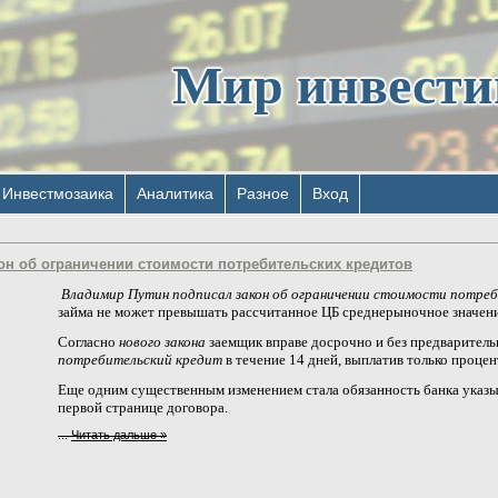
Мир инвест
Инвестмозаика
Аналитика
Разное
Вход
он об ограничении стоимости потребительских кредитов
Владимир Путин подписал закон об ограничении стоимости потре
займа не может превышать рассчитанное ЦБ среднерыночное значение
Согласно
нового закона
заемщик вправе досрочно и без предваритель
потребительский кредит
в течение 14 дней, выплатив только процен
Еще одним существенным изменением стала обязанность банка указы
первой странице договора.
...
Читать дальше »