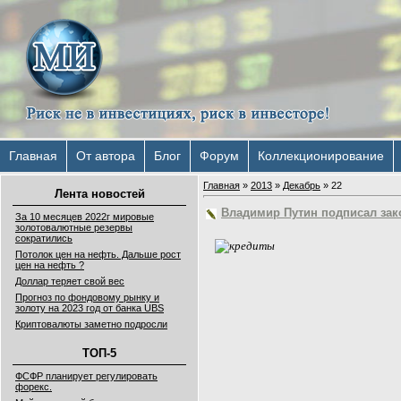
Главная
От автора
Блог
Форум
Коллекционирование
Главная
»
2013
»
Декабрь
»
22
Лента новостей
Владимир Путин подписал зак
За 10 месяцев 2022г мировые
золотовалютные резервы
сократились
Потолок цен на нефть. Дальше рост
цен на нефть ?
Доллар теряет свой вес
Прогноз по фондовому рынку и
золоту на 2023 год от банка UBS
Криптовалюты заметно подросли
ТОП-5
ФСФР планирует регулировать
форекс.