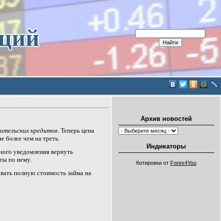
иций
Архив новостей
бительских кредитов
.
Теперь цена
 более чем на треть.
Индикаторы
ного уведомления вернуть
ты по нему.
Котировки от
Forex4You
вать полную стоимость займа на