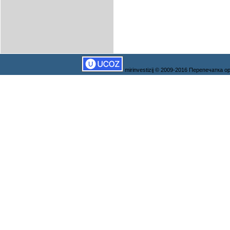
mirinvestizij © 2009-2016 Перепечатка