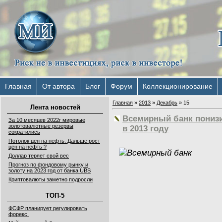
Главная
От автора
Блог
Форум
Коллекционирование
Главная
»
2013
»
Декабрь
»
15
Лента новостей
Всемирный банк понизи
За 10 месяцев 2022г мировые
золотовалютные резервы
в 2013 году
сократились
Потолок цен на нефть. Дальше рост
цен на нефть ?
Доллар теряет свой вес
Прогноз по фондовому рынку и
золоту на 2023 год от банка UBS
Криптовалюты заметно подросли
ТОП-5
ФСФР планирует регулировать
форекс.