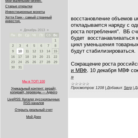
Мой маленький бизнес.
Старые открытки
Инвестиционные монеты
восстановление объемов
и
Хетти Грин - самый странный
инвестор.
откладывается наряду с о
«
Декабрь 2013
»
роста потребления". ВБ сч
Пн
Вт
Ср
Чт
Пт
Сб
Вс
будет восстанавливаться м
1
цикл уменьшения товарных
2
3
4
5
6
7
8
будут стабилизироваться.
9
10
11
12
13
14
15
16
17
18
19
20
21
22
23
24
25
26
27
28
29
Сокращение роста россий
30
31
и МВФ
. 10 декабря МВФ с
»
Мы в ТОП 100
Просмотров:
1208
|
Добавил:
Serg
|
Д
Уникальный контент: рерайт,
копирайт, переводы — Адвего
LiveRSS: Каталог русскоязычных
RSS-каналов
Открыть реальный счет
Мой Дзен