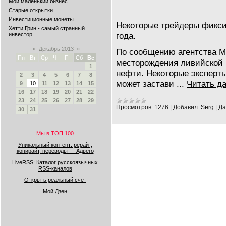
Мой маленький бизнес.
Старые открытки
Инвестиционные монеты
Некоторые трейдеры фикс
Хетти Грин - самый странный
года.
инвестор.
«
Декабрь 2013
»
По сообщению агентства M
Пн
Вт
Ср
Чт
Пт
Сб
Вс
месторождения ливийской N
1
нефти. Некоторые эксперты
2
3
4
5
6
7
8
может застави
...
Читать д
9
10
11
12
13
14
15
16
17
18
19
20
21
22
23
24
25
26
27
28
29
Просмотров:
1276
|
Добавил:
Serg
|
Да
30
31
Мы в ТОП 100
Уникальный контент: рерайт,
копирайт, переводы — Адвего
LiveRSS: Каталог русскоязычных
RSS-каналов
Открыть реальный счет
Мой Дзен