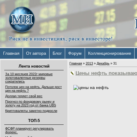
Главная
От автора
Блог
Форум
Коллекционирование
Главная
»
2013
»
Декабрь
»
31
Лента новостей
Цены нефть показываю
За 10 месяцев 2022г мировые
золотовалютные резервы
сократились
Потолок цен на нефть. Дальше рост
цен на нефть ?
Доллар теряет свой вес
Прогноз по фондовому рынку и
золоту на 2023 год от банка UBS
Криптовалюты заметно подросли
ТОП-5
ФСФР планирует регулировать
форекс.