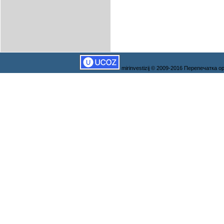
mirinvestizij © 2009-2016 Перепечатка