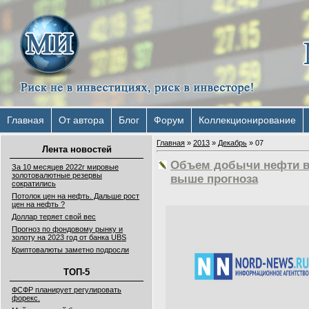
Главная
От автора
Блог
Форум
Коллекционирование
Главная
»
2013
»
Декабрь
»
07
Лента новостей
Объем добычи нефти в 
За 10 месяцев 2022г мировые
золотовалютные резервы
выше прогноза
сократились
Потолок цен на нефть. Дальше рост
цен на нефть ?
Доллар теряет свой вес
Прогноз по фондовому рынку и
золоту на 2023 год от банка UBS
Криптовалюты заметно подросли
ТОП-5
ФСФР планирует регулировать
форекс.