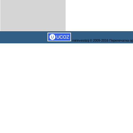
mirinvestizij © 2009-2016 Перепечатка