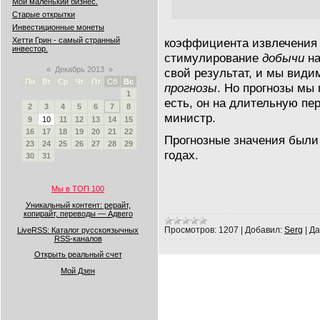
Мой маленький бизнес.
Старые открытки
Инвестиционные монеты
коэффициента извлечения 
Хетти Грин - самый странный
инвестор.
стимулирование
добычи
на
«
Декабрь 2013
»
свой результат, и мы види
Пн
Вт
Ср
Чт
Пт
Сб
Вс
прогнозы
. Но прогнозы мы 
1
есть, он на длительную пер
2
3
4
5
6
7
8
министр.
9
10
11
12
13
14
15
16
17
18
19
20
21
22
Прогнозные значения были
23
24
25
26
27
28
29
годах.
30
31
Мы в ТОП 100
Уникальный контент: рерайт,
копирайт, переводы — Адвего
Просмотров:
1207
|
Добавил:
Serg
|
Да
LiveRSS: Каталог русскоязычных
RSS-каналов
Открыть реальный счет
Мой Дзен