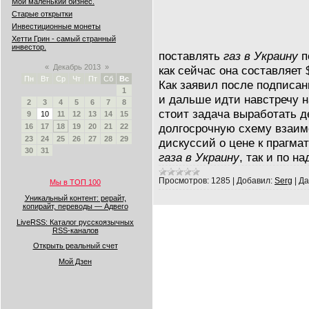
Мой маленький бизнес.
Старые открытки
Инвестиционные монеты
Хетти Грин - самый странный
инвестор.
поставлять
газ в Украину
п
«
Декабрь 2013
»
как сейчас она составляет 
Пн
Вт
Ср
Чт
Пт
Сб
Вс
Как заявил после подписан
1
и дальше идти навстречу 
2
3
4
5
6
7
8
стоит задача выработать 
9
10
11
12
13
14
15
долгосрочную схему взаим
16
17
18
19
20
21
22
23
24
25
26
27
28
29
дискуссий о цене к прагмат
30
31
газа в Украину
, так и по н
Просмотров:
1285
|
Добавил:
Serg
|
Да
Мы в ТОП 100
Уникальный контент: рерайт,
копирайт, переводы — Адвего
LiveRSS: Каталог русскоязычных
RSS-каналов
Открыть реальный счет
Мой Дзен