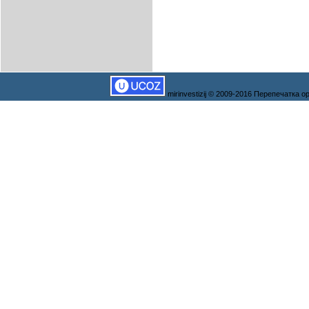
mirinvestizij © 2009-2016 Перепечатка