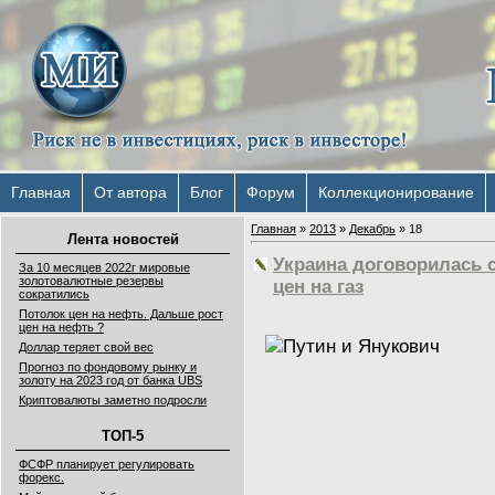
Главная
От автора
Блог
Форум
Коллекционирование
Главная
»
2013
»
Декабрь
»
18
Лента новостей
Украина договорилась 
За 10 месяцев 2022г мировые
золотовалютные резервы
цен на газ
сократились
Потолок цен на нефть. Дальше рост
цен на нефть ?
Доллар теряет свой вес
Прогноз по фондовому рынку и
золоту на 2023 год от банка UBS
Криптовалюты заметно подросли
ТОП-5
ФСФР планирует регулировать
форекс.