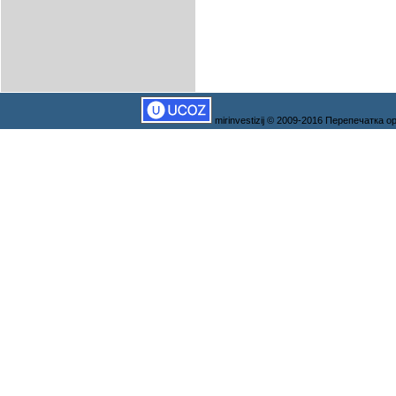
mirinvestizij © 2009-2016 Перепечатка