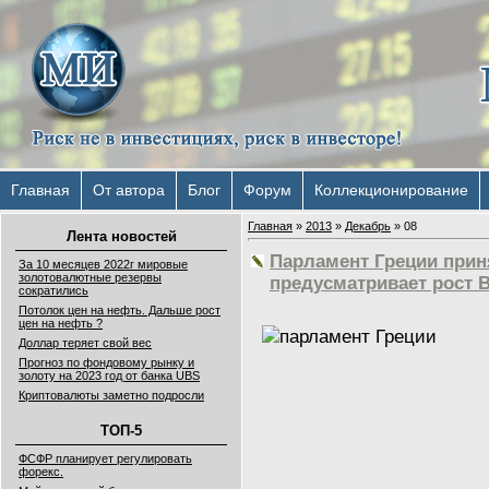
Главная
От автора
Блог
Форум
Коллекционирование
Главная
»
2013
»
Декабрь
»
08
Лента новостей
Парламент Греции прин
За 10 месяцев 2022г мировые
золотовалютные резервы
предусматривает рост 
сократились
Потолок цен на нефть. Дальше рост
цен на нефть ?
Доллар теряет свой вес
Прогноз по фондовому рынку и
золоту на 2023 год от банка UBS
Криптовалюты заметно подросли
ТОП-5
ФСФР планирует регулировать
форекс.