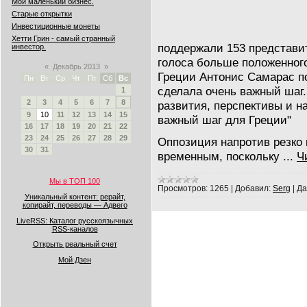
Мой маленький бизнес.
Старые открытки
Инвестиционные монеты
Хетти Грин - самый странный
поддержали 153 представи
инвестор.
голоса больше положенног
«
Декабрь 2013
»
Греции Антонис Самарас п
Пн
Вт
Ср
Чт
Пт
Сб
Вс
сделала очень важный шаг.
1
2
3
4
5
6
7
8
развития, перспективы и н
9
10
11
12
13
14
15
важный шаг для Греции"
16
17
18
19
20
21
22
23
24
25
26
27
28
29
Оппозиция напротив резко
30
31
временным, поскольку
...
Ч
Мы в ТОП 100
Просмотров:
1265
|
Добавил:
Serg
|
Да
Уникальный контент: рерайт,
копирайт, переводы — Адвего
LiveRSS: Каталог русскоязычных
RSS-каналов
Открыть реальный счет
Мой Дзен