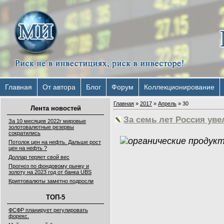
Главная
От автора
Блог
Форум
Коллекционирование
Главная
»
2017
»
Апрель
»
30
Лента новостей
За семь лет Россия ув
За 10 месяцев 2022г мировые
золотовалютные резервы
сократились
Потолок цен на нефть. Дальше рост
цен на нефть ?
Доллар теряет свой вес
Прогноз по фондовому рынку и
золоту на 2023 год от банка UBS
Криптовалюты заметно подросли
ТОП-5
ФСФР планирует регулировать
форекс.