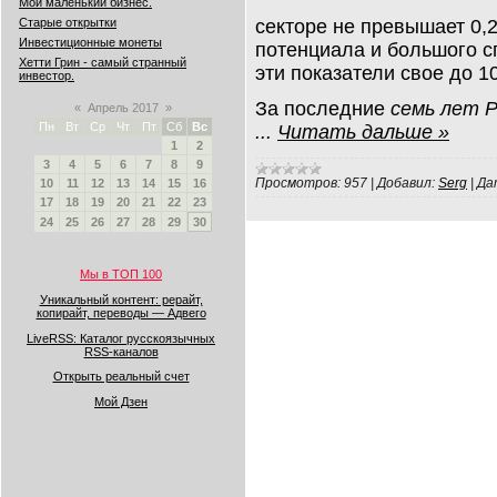
Мой маленький бизнес.
секторе не превышает 0,2
Старые открытки
Инвестиционные монеты
потенциала и большого с
Хетти Грин - самый странный
эти показатели свое до 1
инвестор.
За последние
семь лет Р
«
Апрель 2017
»
Пн
Вт
Ср
Чт
Пт
Сб
Вс
...
Читать дальше »
1
2
3
4
5
6
7
8
9
Просмотров:
957
|
Добавил:
Serg
|
Да
10
11
12
13
14
15
16
17
18
19
20
21
22
23
24
25
26
27
28
29
30
Мы в ТОП 100
Уникальный контент: рерайт,
копирайт, переводы — Адвего
LiveRSS: Каталог русскоязычных
RSS-каналов
Открыть реальный счет
Мой Дзен