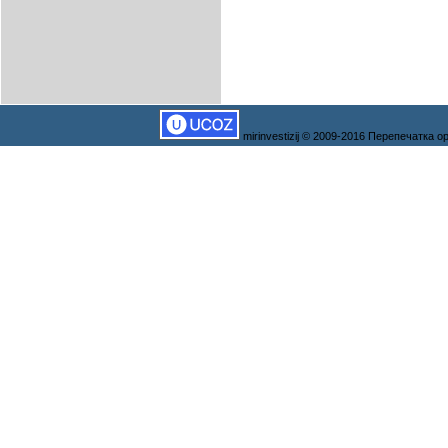
mirinvestizij © 2009-2016 Перепечатка