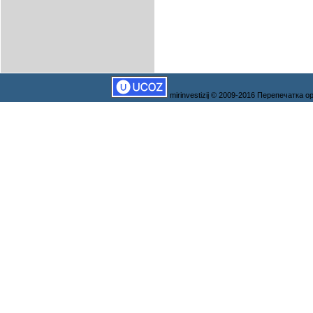
mirinvestizij © 2009-2016 Перепечатка