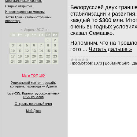
Мой маленький бизнес.
Белоруссией двух транше
Старые открытки
Инвестиционные монеты
стабилизации и развития.
Хетти Грин - самый странный
каждый по $300 млн. Итог
инвестор.
очень выгодных условиях:
«
Апрель 2017
»
сказал Семашко.
Пн
Вт
Ср
Чт
Пт
Сб
Вс
1
2
Напомним, что на прошл
3
4
5
6
7
8
9
гото
...
Читать дальше »
10
11
12
13
14
15
16
17
18
19
20
21
22
23
24
25
26
27
28
29
30
Просмотров:
1073
|
Добавил:
Serg
|
Да
Мы в ТОП 100
Уникальный контент: рерайт,
копирайт, переводы — Адвего
LiveRSS: Каталог русскоязычных
RSS-каналов
Открыть реальный счет
Мой Дзен