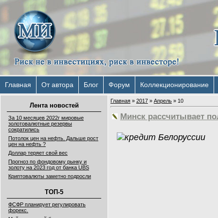
Главная
От автора
Блог
Форум
Коллекционирование
Главная
»
2017
»
Апрель
»
10
Лента новостей
Минск рассчитывает по
За 10 месяцев 2022г мировые
золотовалютные резервы
сократились
Потолок цен на нефть. Дальше рост
цен на нефть ?
Доллар теряет свой вес
Прогноз по фондовому рынку и
золоту на 2023 год от банка UBS
Криптовалюты заметно подросли
ТОП-5
ФСФР планирует регулировать
форекс.