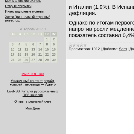
Мой маленький бизнес.
и Италии (1,9%). В Испа
Старые открытки
Инвестиционные монеты
дефляция.
Хетти Грин - самый странный
инвестор.
Однако по итогам первог
напротив росли медленне
«
Апрель 2017
»
показатель составил 0,4%
Пн
Вт
Ср
Чт
Пт
Сб
Вс
1
2
3
4
5
6
7
8
9
Просмотров:
1012
|
Добавил:
Serg
|
Да
10
11
12
13
14
15
16
17
18
19
20
21
22
23
24
25
26
27
28
29
30
Мы в ТОП 100
Уникальный контент: рерайт,
копирайт, переводы — Адвего
LiveRSS: Каталог русскоязычных
RSS-каналов
Открыть реальный счет
Мой Дзен