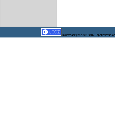
mirinvestizij © 2009-2016 Перепечатка