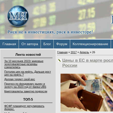
Главная
От автора
Блог
Форум
Коллекционирование
Главная
»
2017
»
Апрель
»
26
Лента новостей
Цены в ЕС в марте росл
За 10 месяцев 2022г мировые
золотовалютные резервы
России
сократились
Потолок цен на нефть. Дальше рост
цен на нефть ?
Доллар теряет свой вес
Прогноз по фондовому рынку и
золоту на 2023 год от банка UBS
Криптовалюты заметно подросли
ТОП-5
ФСФР планирует регулировать
форекс.