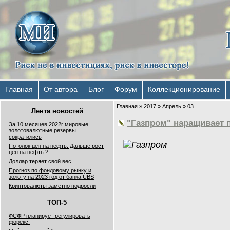
Главная
От автора
Блог
Форум
Коллекционирование
Главная
»
2017
»
Апрель
»
03
Лента новостей
"Газпром" наращивает п
За 10 месяцев 2022г мировые
золотовалютные резервы
сократились
Потолок цен на нефть. Дальше рост
цен на нефть ?
Доллар теряет свой вес
Прогноз по фондовому рынку и
золоту на 2023 год от банка UBS
Криптовалюты заметно подросли
ТОП-5
ФСФР планирует регулировать
форекс.