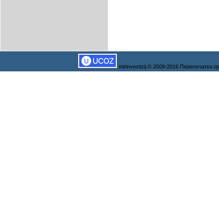
mirinvestizij © 2009-2016 Перепечатка