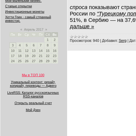
Мой маленький бизнес.
спроса
показывают страны
Старые открытки
Инвестиционные монеты
России по
"Турецкому по
Хетти Грин - самый странный
51%, в Сербию — на 37,6
инвестор.
дальше »
«
Апрель 2017
»
Пн
Вт
Ср
Чт
Пт
Сб
Вс
1
2
Просмотров:
940
|
Добавил:
Serg
|
Дат
3
4
5
6
7
8
9
10
11
12
13
14
15
16
17
18
19
20
21
22
23
24
25
26
27
28
29
30
Мы в ТОП 100
Уникальный контент: рерайт,
копирайт, переводы — Адвего
LiveRSS: Каталог русскоязычных
RSS-каналов
Открыть реальный счет
Мой Дзен