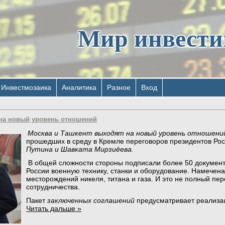
Мир инвест
Инвестмозаика
Аналитика
Разное
Вход
 на новый уровень отношений
Москва и Ташкент выходят на новый уровень отношени
прошедших в среду в Кремле переговоров президентов Рос
Путина и Шавката Мирзиёева.
В общей сложности стороны подписали более 50 документо
России военную технику, станки и оборудование. Намечен
месторождений никеля, титана и газа. И это не полный пе
сотрудничества.
Пакет
заключенных соглашений
предусматривает реализац
Читать дальше »