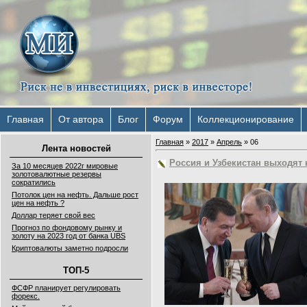
Главная
От автора
Блог
Форум
Коллекционирование
Главная
»
2017
»
Апрель
»
06
Лента новостей
Россия и Узбекистан выходят
За 10 месяцев 2022г мировые
золотовалютные резервы
сократились
Потолок цен на нефть. Дальше рост
цен на нефть ?
Доллар теряет свой вес
Прогноз по фондовому рынку и
золоту на 2023 год от банка UBS
Криптовалюты заметно подросли
ТОП-5
ФСФР планирует регулировать
форекс.