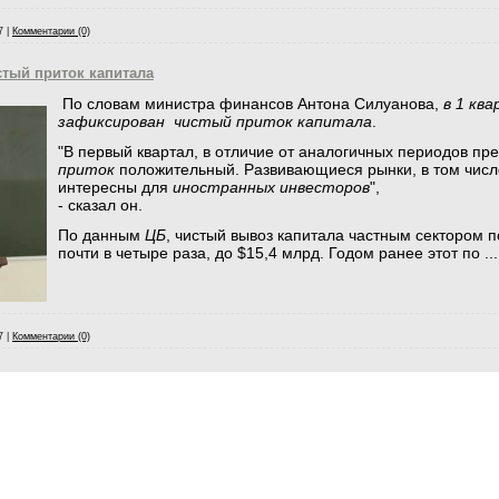
7
|
Комментарии (0)
стый приток капитала
По словам министра финансов Антона Силуанова,
в 1 кв
зафиксирован чистый приток капитала
.
"В первый квартал, в отличие от аналогичных периодов пр
приток
положительный. Развивающиеся рынки, в том числ
интересны для
иностранных инвесторов
",
- сказал он.
По данным
ЦБ
, чистый вывоз капитала частным сектором п
почти в четыре раза, до $15,4 млрд. Годом ранее этот по
..
7
|
Комментарии (0)