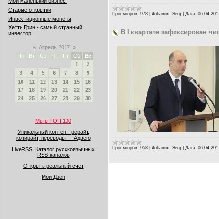
Мой маленький бизнес.
Старые открытки
Просмотров:
978
|
Добавил:
Serg
|
Дата:
06.04.201
Инвестиционные монеты
Хетти Грин - самый странный
В I квартале зафиксирован чи
инвестор.
«
Апрель 2017
»
Пн
Вт
Ср
Чт
Пт
Сб
Вс
1
2
3
4
5
6
7
8
9
10
11
12
13
14
15
16
17
18
19
20
21
22
23
24
25
26
27
28
29
30
Мы в ТОП 100
Уникальный контент: рерайт,
копирайт, переводы — Адвего
Просмотров:
958
|
Добавил:
Serg
|
Дата:
06.04.201
LiveRSS: Каталог русскоязычных
RSS-каналов
Открыть реальный счет
Мой Дзен