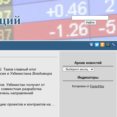
иций
Архив новостей
й.
Таков главный итог
сии и Узбекистана
Владимира
Индикаторы
в. Узбекистан получит от
Котировки от
Forex4You
а совместная разработка
речень направлений
ию проектов и контрактов на
...