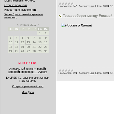
Мой маленький бизнес.
Старые открытки
Просмотров:
947
|
Добавил:
Serg
|
Дата:
13.04.201
Инвестиционные монеты
Хетти Грин - самый странный
Товарооборот между Россией 
инвестор.
«
Апрель 2017
»
Пн
Вт
Ср
Чт
Пт
Сб
Вс
1
2
3
4
5
6
7
8
9
10
11
12
13
14
15
16
17
18
19
20
21
22
23
24
25
26
27
28
29
30
Мы в ТОП 100
Уникальный контент: рерайт,
копирайт, переводы — Адвего
Просмотров:
894
|
Добавил:
Serg
|
Дата:
13.04.201
LiveRSS: Каталог русскоязычных
RSS-каналов
Открыть реальный счет
Мой Дзен