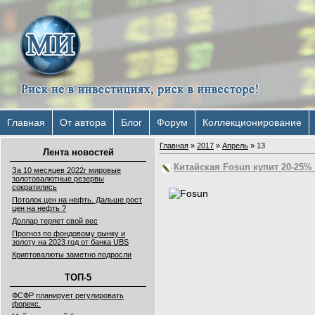
Главная
От автора
Блог
Форум
Коллекционирование
Главная
»
2017
»
Апрель
»
13
Лента новостей
Китайская Fosun купит 20-25%
За 10 месяцев 2022г мировые
золотовалютные резервы
сократились
Потолок цен на нефть. Дальше рост
цен на нефть ?
Доллар теряет свой вес
Прогноз по фондовому рынку и
золоту на 2023 год от банка UBS
Криптовалюты заметно подросли
ТОП-5
ФСФР планирует регулировать
форекс.