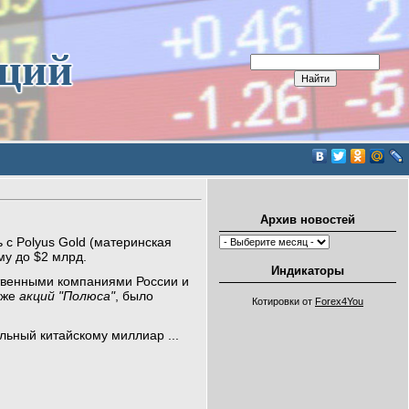
иций
Архив новостей
 с Polyus Gold (материнская
му до $2 млрд.
Индикаторы
твенными компаниями России и
аже
акций "Полюса"
, было
Котировки от
Forex4You
ольный китайскому миллиар
...