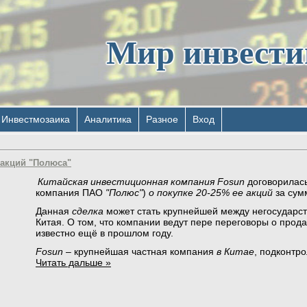
Мир инвест
Инвестмозаика
Аналитика
Разное
Вход
 акций "Полюса"
Китайская инвестиционная компания Fоsun
договорилась
компания ПАО
"Полюс"
)
о покупке 20-25% ее акций
за сум
Данная
сделка
может стать крупнейшей между негосударс
Китая. О том, что компании ведут пере переговоры о прод
известно ещё в прошлом году.
Fosun
– крупнейшая частная компания
в Китае
, подконтр
Читать дальше »