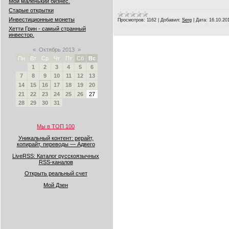
Мой маленький бизнес.
Старые открытки
Инвестиционные монеты
Просмотров:
1162
|
Добавил:
Serg
|
Дата:
16.10.20
Хетти Грин - самый странный
инвестор.
«
Октябрь 2013
»
Пн
Вт
Ср
Чт
Пт
Сб
Вс
1
2
3
4
5
6
7
8
9
10
11
12
13
14
15
16
17
18
19
20
21
22
23
24
25
26
27
28
29
30
31
Мы в ТОП 100
Уникальный контент: рерайт,
копирайт, переводы — Адвего
LiveRSS: Каталог русскоязычных
RSS-каналов
Открыть реальный счет
Мой Дзен