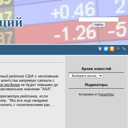
иций
Архив новостей
итный рейтинг США
с негативным
и агентства напрямую связали с
ок госдолга
не будет повышен до
Индикаторы
аксимальное значение "ААА".
Котировки от
Forex4You
ересмотра рейтинга
, если
олгу
. "Мы все еще ожидаем
кончить с политическими раз
...