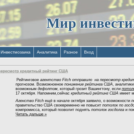
Мир инвест
Инвестмозаика
Аналитика
Разное
Вход
 пересмотр кредитный рейтинг США
Рейтинговое
агентство Fitch отправило на пересмотр кред
прогнозом. Возможноеное
понижение рейтинга США
, аналитик
возможным
дефолтом
, который грозит Вашингтону, если
потол
17 октября. Напомним,сейчас
кредитный рейтинг США
имеет м
Агенство Fitch
ещё в начале октября заявило, о возможности
п
правительство США своевременно не повысит
потолок по госд
компромисса, который позволит поднять
потолок госдолга
и по
Читать дальше »