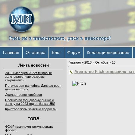
Главная
От автора
Блог
Форум
Коллекционирование
Главная
»
2013
»
Октябрь
»
16
Лента новостей
Агентство Fitch отправило на
За 10 месяцев 2022г мировые
золотовалютные резервы
сократились
Потолок цен на нефть. Дальше рост
цен на нефть ?
Доллар теряет свой вес
Прогноз по фондовому рынку и
золоту на 2023 год от банка UBS
Криптовалюты заметно подросли
ТОП-5
ФСФР планирует регулировать
форекс.