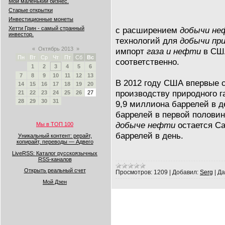
Мой маленький бизнес.
Старые открытки
Инвестиционные монеты
с расширением
добычи не
Хетти Грин - самый странный
инвестор.
технологий для
добычи при
«
Октябрь 2013
»
импорт
газа и нефти
в США
Пн
Вт
Ср
Чт
Пт
Сб
Вс
соответственно.
1
2
3
4
5
6
7
8
9
10
11
12
13
В 2012 году США впервые с
14
15
16
17
18
19
20
производству природного га
21
22
23
24
25
26
27
28
29
30
31
9,9 миллиона баррелей в д
баррелей в первой половин
добыче нефти
остается Са
Мы в ТОП 100
баррелей в день.
Уникальный контент: рерайт,
копирайт, переводы — Адвего
LiveRSS: Каталог русскоязычных
RSS-каналов
Открыть реальный счет
Просмотров:
1209
|
Добавил:
Serg
|
Да
Мой Дзен