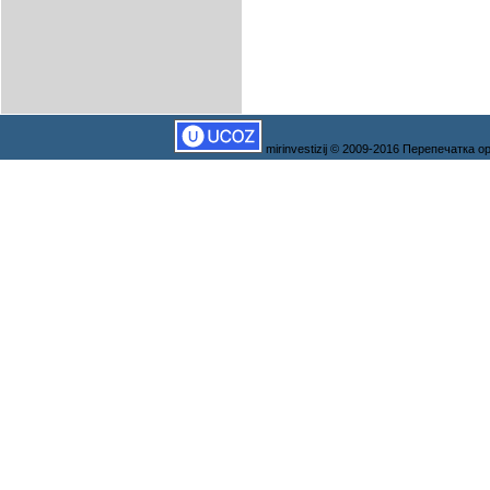
mirinvestizij © 2009-2016 Перепечатка