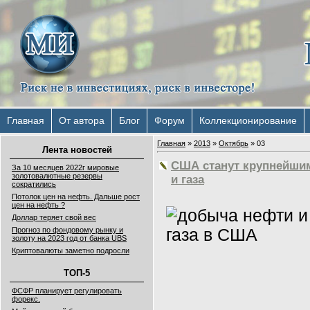
Главная
От автора
Блог
Форум
Коллекционирование
Главная
»
2013
»
Октябрь
»
03
Лента новостей
США станут крупнейши
За 10 месяцев 2022г мировые
золотовалютные резервы
и газа
сократились
Потолок цен на нефть. Дальше рост
цен на нефть ?
Доллар теряет свой вес
Прогноз по фондовому рынку и
золоту на 2023 год от банка UBS
Криптовалюты заметно подросли
ТОП-5
ФСФР планирует регулировать
форекс.