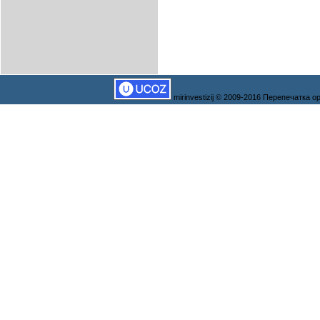
mirinvestizij © 2009-2016 Перепечатка