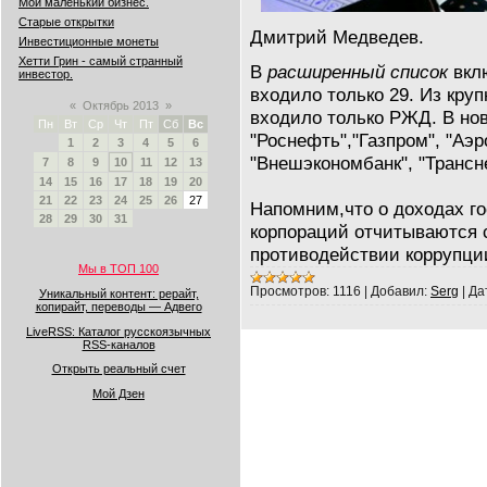
Мой маленький бизнес.
Старые открытки
Дмитрий Медведев.
Инвестиционные монеты
Хетти Грин - самый странный
В
расширенный список
вклю
инвестор.
входило только 29. Из кр
«
Октябрь 2013
»
входило только РЖД. В н
Пн
Вт
Ср
Чт
Пт
Сб
Вс
"Роснефть","Газпром", "Аэр
1
2
3
4
5
6
"Внешэкономбанк", "Трансн
7
8
9
10
11
12
13
14
15
16
17
18
19
20
21
22
23
24
25
26
27
Напомним,что о доходах го
28
29
30
31
корпораций отчитываются с 
противодействии коррупци
Мы в ТОП 100
Просмотров:
1116
|
Добавил:
Serg
|
Да
Уникальный контент: рерайт,
копирайт, переводы — Адвего
LiveRSS: Каталог русскоязычных
RSS-каналов
Открыть реальный счет
Мой Дзен