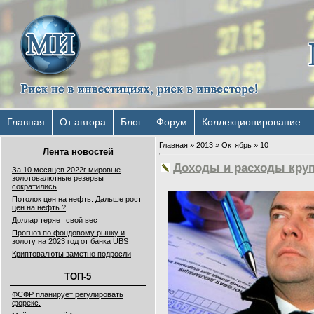
Главная
От автора
Блог
Форум
Коллекционирование
Главная
»
2013
»
Октябрь
»
10
Лента новостей
Доходы и расходы круп
За 10 месяцев 2022г мировые
золотовалютные резервы
сократились
Потолок цен на нефть. Дальше рост
цен на нефть ?
Доллар теряет свой вес
Прогноз по фондовому рынку и
золоту на 2023 год от банка UBS
Криптовалюты заметно подросли
ТОП-5
ФСФР планирует регулировать
форекс.