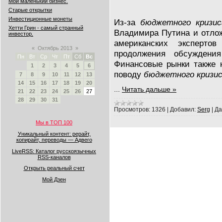
Мой маленький бизнес.
Старые открытки
Инвестиционные монеты
Из-за
бюджетного кризи
Хетти Грин - самый странный
Владимира Путина и отлож
инвестор.
американских эксперт
«
Октябрь 2013
»
продолжения обсуждения
Пн
Вт
Ср
Чт
Пт
Сб
Вс
Финансовые рынки также 
1
2
3
4
5
6
поводу
бюджетного кризи
7
8
9
10
11
12
13
14
15
16
17
18
19
20
...
Читать дальше »
21
22
23
24
25
26
27
28
29
30
31
Просмотров:
1326
|
Добавил:
Serg
|
Да
Мы в ТОП 100
Уникальный контент: рерайт,
копирайт, переводы — Адвего
LiveRSS: Каталог русскоязычных
RSS-каналов
Открыть реальный счет
Мой Дзен