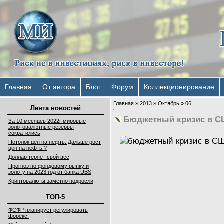
Главная
От автора
Блог
Форум
Коллекционирование
Главная
»
2013
»
Октябрь
»
06
Лента новостей
Бюджетный кризис в 
За 10 месяцев 2022г мировые
золотовалютные резервы
сократились
Потолок цен на нефть. Дальше рост
цен на нефть ?
Доллар теряет свой вес
Прогноз по фондовому рынку и
золоту на 2023 год от банка UBS
Криптовалюты заметно подросли
ТОП-5
ФСФР планирует регулировать
форекс.