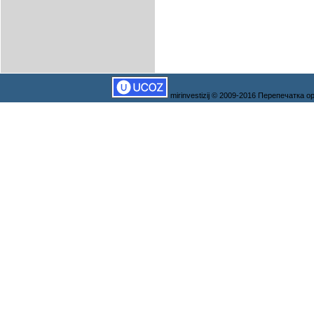
mirinvestizij © 2009-2016 Перепечатка