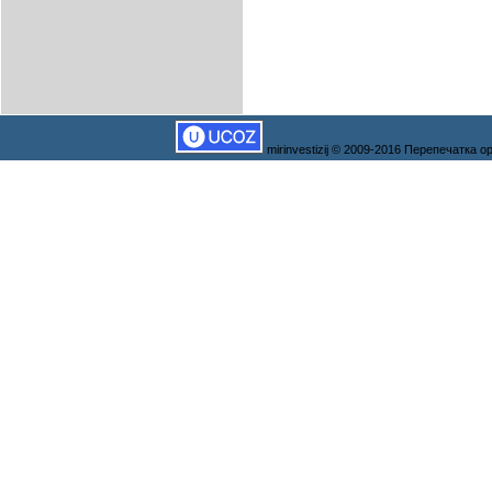
mirinvestizij © 2009-2016 Перепечатка