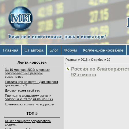
Главная
От автора
Блог
Форум
Коллекционирование
Главная
»
2013
»
Октябрь
»
29
Лента новостей
Россия по благоприятс
За 10 месяцев 2022г мировые
золотовалютные резервы
92-е место
сократились
Потолок цен на нефть. Дальше рост
цен на нефть ?
Доллар теряет свой вес
Прогноз по фондовому рынку и
золоту на 2023 год от банка UBS
Криптовалюты заметно подросли
ТОП-5
ФСФР планирует регулировать
форекс.