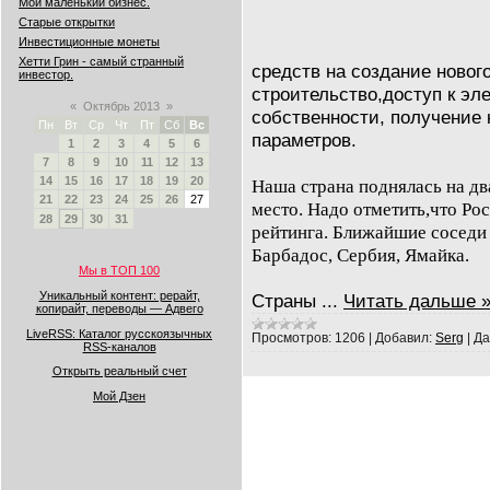
Мой маленький бизнес.
Старые открытки
Инвестиционные монеты
Хетти Грин - самый странный
средств на создание новог
инвестор.
строительство,доступ к эл
«
Октябрь 2013
»
собственности, получение 
Пн
Вт
Ср
Чт
Пт
Сб
Вс
параметров.
1
2
3
4
5
6
7
8
9
10
11
12
13
14
15
16
17
18
19
20
Наша страна поднялась на дв
21
22
23
24
25
26
27
место. Надо отметить,что Ро
28
29
30
31
рейтинга. Ближайшие соседи 
Барбадос, Сербия, Ямайка.
Мы в ТОП 100
Уникальный контент: рерайт,
Страны
...
Читать дальше 
копирайт, переводы — Адвего
LiveRSS: Каталог русскоязычных
Просмотров:
1206
|
Добавил:
Serg
|
Да
RSS-каналов
Открыть реальный счет
Мой Дзен