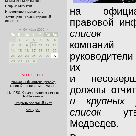
Мой маленький бизнес.
Старые открытки
на официа
Инвестиционные монеты
Хетти Грин - самый странный
правовой ин
инвестор.
«
Октябрь 2013
»
список
госу
Пн
Вт
Ср
Чт
Пт
Сб
Вс
1
2
3
4
5
6
компаний 
7
8
9
10
11
12
13
14
15
16
17
18
19
20
руководители
21
22
23
24
25
26
27
28
29
30
31
их с
Мы в ТОП 100
и несоверш
Уникальный контент: рерайт,
копирайт, переводы — Адвего
должны отчи
LiveRSS: Каталог русскоязычных
RSS-каналов
и крупных 
Открыть реальный счет
список
у
Мой Дзен
Медведев.