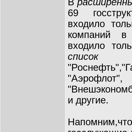
В
расширенны
69 госстру
входило толь
компаний 
входило тол
список
п
"Роснефть","Г
"Аэрофлот"
"Внешэкономб
и другие.
Напомним,