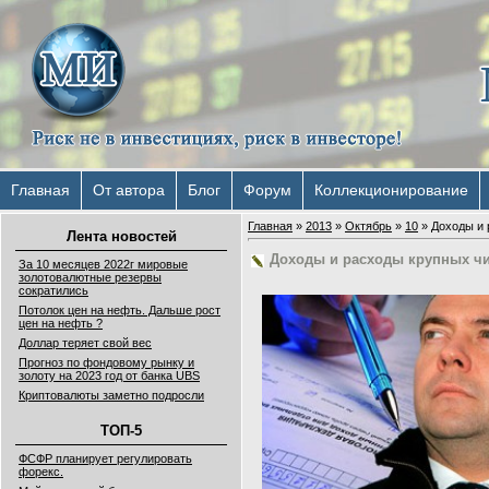
Главная
От автора
Блог
Форум
Коллекционирование
Главная
»
2013
»
Октябрь
»
10
» Доходы и 
Лента новостей
Доходы и расходы крупных чи
За 10 месяцев 2022г мировые
золотовалютные резервы
сократились
Потолок цен на нефть. Дальше рост
цен на нефть ?
Доллар теряет свой вес
Прогноз по фондовому рынку и
золоту на 2023 год от банка UBS
Криптовалюты заметно подросли
ТОП-5
ФСФР планирует регулировать
форекс.