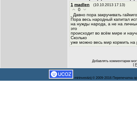
1
madlen
(10.10.2013 17:13)
0
Давно пора закручивать гайки
Пора весь народный капитал ис
на нужды народа, а не на личны
это
происходит во всём мире и науча
Сколько
уже можно весь мир кормить на 
Добавлять комментарии могу
[
Р
mirinvestizij © 2009-2016 Перепечатка