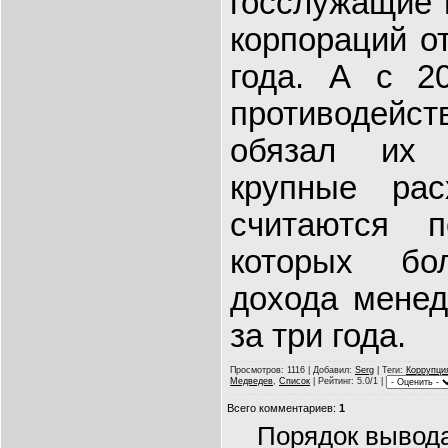
госслужащие 
корпораций о
года. А с 2
противодей
обязал их 
крупные ра
считаются п
которых бо
дохода менед
за три года.
Просмотров
: 1116 |
Добавил
:
Serg
|
Теги
:
Коррупци
Медведев
,
Cписок
|
Рейтинг
: 5.0/1 |
Всего комментариев
:
1
Порядок вывод