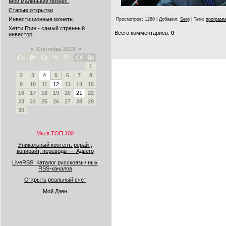
Мой маленький бизнес.
Старые открытки
Инвестиционные монеты
Просмотров
: 1260 |
Добавил
:
Serg
|
Теги
:
программ
Хетти Грин - самый странный
Всего комментариев
:
0
инвестор.
«
Сентябрь 2013
»
Пн
Вт
Ср
Чт
Пт
Сб
Вс
1
2
3
4
5
6
7
8
9
10
11
12
13
14
15
16
17
18
19
20
21
22
23
24
25
26
27
28
29
30
Мы в ТОП 100
Уникальный контент: рерайт,
копирайт, переводы — Адвего
LiveRSS: Каталог русскоязычных
RSS-каналов
Открыть реальный счет
Мой Дзен