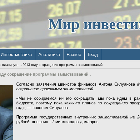
Мир инвест
Инвестмозаика
Аналитика
Разное
Вход
 планирует в 2013 году сокращение программы заимствований .
году сокращение программы заимствований .
Cогласно заявления министра финансов Антона Силуанова
М
сокращение программы заимствований .
«Мы не собираемся ничего сокращать, мы пока идем в рам
бюджете, поэтому пока каких-то планов по
сокращению прог
год», — пояснил Силуанов.
Программа государственных внутренних
заимствований на 2
рублей, внешних - 7 миллиардов долларов.