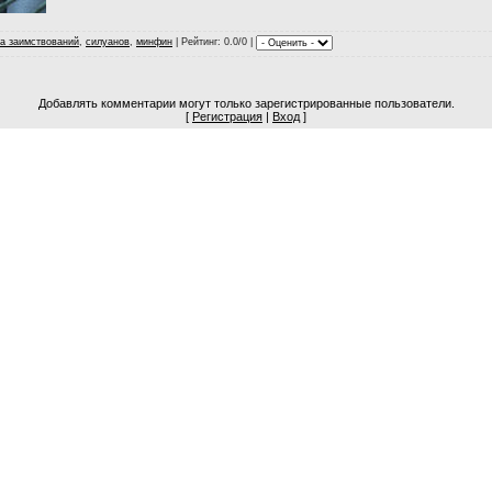
а заимствований
,
силуанов
,
минфин
|
Рейтинг
: 0.0/0 |
Добавлять комментарии могут только зарегистрированные пользователи.
[
Регистрация
|
Вход
]