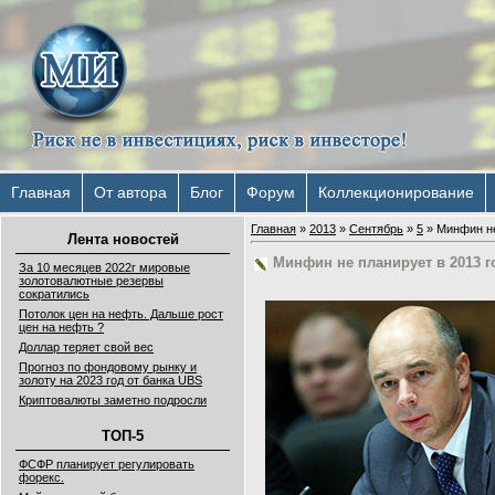
Главная
От автора
Блог
Форум
Коллекционирование
Главная
»
2013
»
Сентябрь
»
5
» Минфин не
Лента новостей
Минфин не планирует в 2013 
За 10 месяцев 2022г мировые
золотовалютные резервы
сократились
Потолок цен на нефть. Дальше рост
цен на нефть ?
Доллар теряет свой вес
Прогноз по фондовому рынку и
золоту на 2023 год от банка UBS
Криптовалюты заметно подросли
ТОП-5
ФСФР планирует регулировать
форекс.