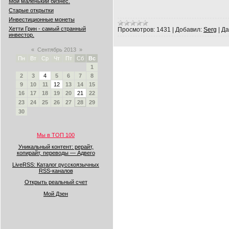
Мой маленький бизнес.
Старые открытки
Инвестиционные монеты
Хетти Грин - самый странный
Просмотров:
1431
|
Добавил:
Serg
|
Да
инвестор.
«
Сентябрь 2013
»
Пн
Вт
Ср
Чт
Пт
Сб
Вс
1
2
3
4
5
6
7
8
9
10
11
12
13
14
15
16
17
18
19
20
21
22
23
24
25
26
27
28
29
30
Мы в ТОП 100
Уникальный контент: рерайт,
копирайт, переводы — Адвего
LiveRSS: Каталог русскоязычных
RSS-каналов
Открыть реальный счет
Мой Дзен