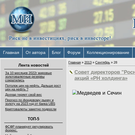
Главная
От автора
Блог
Форум
Коллекционирование
Главная
»
2013
»
Сентябрь
»
28
Лента новостей
Совет директоров "Рос
За 10 месяцев 2022г мировые
золотовалютные резервы
акций «РН холдинга»
сократились
Потолок цен на нефть. Дальше рост
цен на нефть ?
Доллар теряет свой вес
Прогноз по фондовому рынку и
золоту на 2023 год от банка UBS
Криптовалюты заметно подросли
ТОП-5
ФСФР планирует регулировать
форекс.