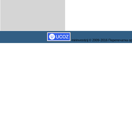
mirinvestizij © 2009-2016 Перепечатка