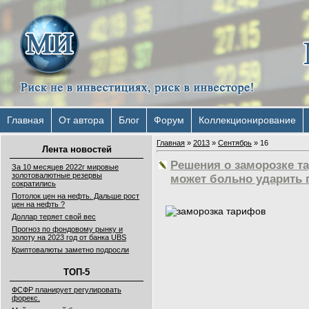
Главная
От автора
Блог
Форум
Коллекционирование
Главная
»
2013
»
Сентябрь
»
16
Лента новостей
Решения о заморозке т
За 10 месяцев 2022г мировые
золотовалютные резервы
может больно ударить 
сократились
Потолок цен на нефть. Дальше рост
цен на нефть ?
Доллар теряет свой вес
Прогноз по фондовому рынку и
золоту на 2023 год от банка UBS
Криптовалюты заметно подросли
ТОП-5
ФСФР планирует регулировать
форекс.