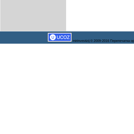
mirinvestizij © 2009-2016 Перепечатка