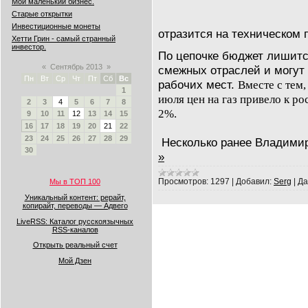
Мой маленький бизнес.
Старые открытки
Инвестиционные монеты
отразится на техническом 
Хетти Грин - самый странный
инвестор.
По цепочке бюджет лишится
«
Сентябрь 2013
»
смежных отраслей и могут 
Пн
Вт
Ср
Чт
Пт
Сб
Вс
рабочих мест.
Вместе с тем
1
июля цен на газ привело к ро
2
3
4
5
6
7
8
2%.
9
10
11
12
13
14
15
16
17
18
19
20
21
22
23
24
25
26
27
28
29
Несколько ранее Владими
30
»
Просмотров:
1297
|
Добавил:
Serg
|
Да
Мы в ТОП 100
Уникальный контент: рерайт,
копирайт, переводы — Адвего
LiveRSS: Каталог русскоязычных
RSS-каналов
Открыть реальный счет
Мой Дзен