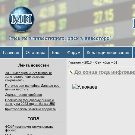
Главная
От автора
Блог
Форум
Коллекционирование
Главная
»
2013
»
Сентябрь
»
01
Лента новостей
До конца года инфляци
За 10 месяцев 2022г мировые
золотовалютные резервы
сократились
Потолок цен на нефть. Дальше рост
цен на нефть ?
Доллар теряет свой вес
Прогноз по фондовому рынку и
золоту на 2023 год от банка UBS
Криптовалюты заметно подросли
ТОП-5
ФСФР планирует регулировать
форекс.