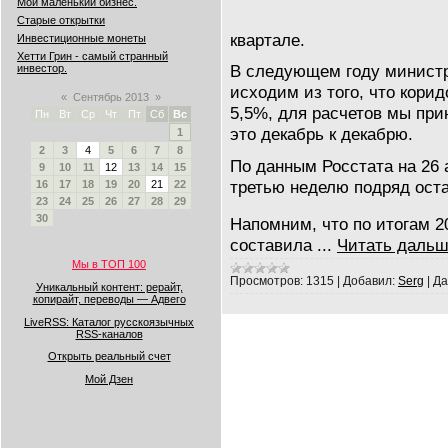
Мой маленький бизнес.
Старые открытки
квартале.
Инвестиционные монеты
Хетти Грин - самый странный
В следующем году минист
инвестор.
исходим из того, что корид
«
Сентябрь 2013
»
5,5%, для расчетов мы пр
Пн
Вт
Ср
Чт
Пт
Сб
Вс
это декабрь к декабрю.
1
2
3
4
5
6
7
8
По данным Росстата на 26 
9
10
11
12
13
14
15
третью неделю подряд ост
16
17
18
19
20
21
22
23
24
25
26
27
28
29
30
Напомним, что по итогам 2
составила
...
Читать дальш
Мы в ТОП 100
Просмотров:
1315
|
Добавил:
Serg
|
Да
Уникальный контент: рерайт,
копирайт, переводы — Адвего
LiveRSS: Каталог русскоязычных
RSS-каналов
Открыть реальный счет
Мой Дзен