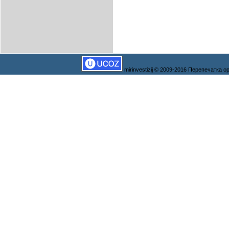
mirinvestizij © 2009-2016 Перепечатка