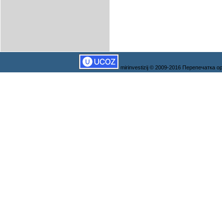
mirinvestizij © 2009-2016 Перепечатка