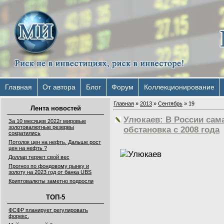
Главная
От автора
Блог
Форум
Коллекционирование
Главная
»
2013
»
Сентябрь
»
19
Лента новостей
Улюкаев: В России сам
За 10 месяцев 2022г мировые
золотовалютные резервы
обстановка с 2008 года
сократились
Потолок цен на нефть. Дальше рост
цен на нефть ?
Доллар теряет свой вес
Прогноз по фондовому рынку и
золоту на 2023 год от банка UBS
Криптовалюты заметно подросли
ТОП-5
ФСФР планирует регулировать
форекс.