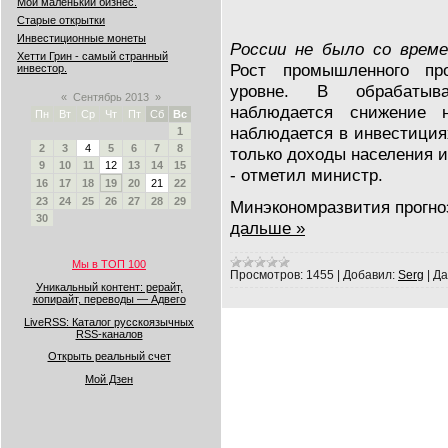
Мой маленький бизнес.
Старые открытки
Инвестиционные монеты
России не было со време
Хетти Грин - самый странный
Рост промышленного пр
инвестор.
уровне. В обрабатыв
«
Сентябрь 2013
»
наблюдается снижение 
Пн
Вт
Ср
Чт
Пт
Сб
Вс
наблюдается в инвестициях
1
2
3
4
5
6
7
8
только доходы населения и
9
10
11
12
13
14
15
- отметил министр.
16
17
18
19
20
21
22
23
24
25
26
27
28
29
Минэкономразвития прогно
30
дальше »
Мы в ТОП 100
Просмотров:
1455
|
Добавил:
Serg
|
Да
Уникальный контент: рерайт,
копирайт, переводы — Адвего
LiveRSS: Каталог русскоязычных
RSS-каналов
Открыть реальный счет
Мой Дзен