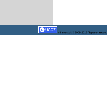
mirinvestizij © 2009-2016 Перепечатка