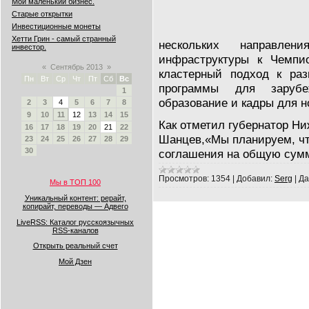
Мой маленький бизнес.
Старые открытки
Инвестиционные монеты
Хетти Грин - самый странный
нескольких направле
инвестор.
инфраструктуры к Чемпи
«
Сентябрь 2013
»
кластерный подход к раз
Пн
Вт
Ср
Чт
Пт
Сб
Вс
программы для зарубе
1
образование и кадры для 
2
3
4
5
6
7
8
9
10
11
12
13
14
15
Как отметил губернатор Н
16
17
18
19
20
21
22
Шанцев,«Мы планируем, чт
23
24
25
26
27
28
29
30
соглашения на общую сумм
Просмотров:
1354
|
Добавил:
Serg
|
Да
Мы в ТОП 100
Уникальный контент: рерайт,
копирайт, переводы — Адвего
LiveRSS: Каталог русскоязычных
RSS-каналов
Открыть реальный счет
Мой Дзен