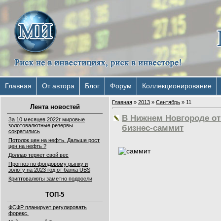
Главная
От автора
Блог
Форум
Коллекционирование
Главная
»
2013
»
Сентябрь
»
11
Лента новостей
В Нижнем Новгороде о
За 10 месяцев 2022г мировые
золотовалютные резервы
бизнес-саммит
сократились
Потолок цен на нефть. Дальше рост
цен на нефть ?
Доллар теряет свой вес
Прогноз по фондовому рынку и
золоту на 2023 год от банка UBS
Криптовалюты заметно подросли
ТОП-5
ФСФР планирует регулировать
форекс.