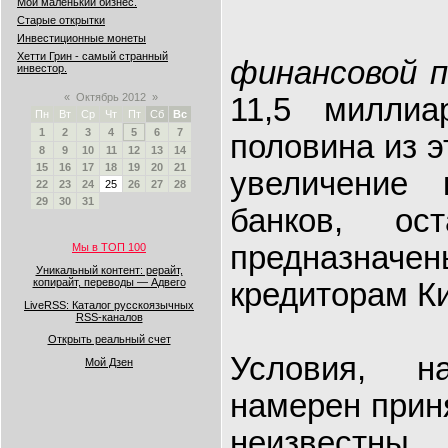
Мой маленький бизнес.
Старые открытки
Инвестиционные монеты
Хетти Грин - самый странный
финансовой 
инвестор.
«
Октябрь 2012
»
11,5 миллиа
Пн
Вт
Ср
Чт
Пт
Сб
Вс
1
2
3
4
5
6
7
половина из 
8
9
10
11
12
13
14
15
16
17
18
19
20
21
увеличение 
22
23
24
25
26
27
28
29
30
31
банков, ос
предназнач
Мы в ТОП 100
Уникальный контент: рерайт,
копирайт, переводы — Адвего
кредиторам К
LiveRSS: Каталог русскоязычных
RSS-каналов
Открыть реальный счет
Условия, н
Мой Дзен
намерен прин
неизвестны