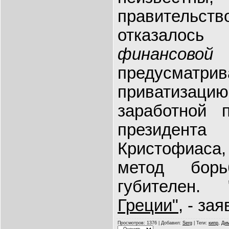
правител
отказалос
финансо
предусматри
приватизац
заработной 
президента
Кристофиаса,
метод бор
губителен. 
Греции"
, - зая
Просмотров
: 1376 |
Добавил
:
Serg
|
Теги
:
кипр
,
Дим