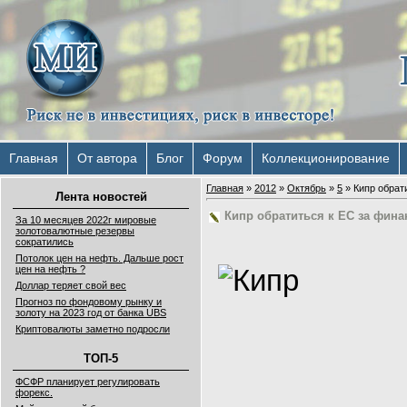
Главная
От автора
Блог
Форум
Коллекционирование
Главная
»
2012
»
Октябрь
»
5
» Кипр обрат
Лента новостей
Кипр обратиться к ЕС за фи
За 10 месяцев 2022г мировые
золотовалютные резервы
сократились
Потолок цен на нефть. Дальше рост
цен на нефть ?
Доллар теряет свой вес
Прогноз по фондовому рынку и
золоту на 2023 год от банка UBS
Криптовалюты заметно подросли
ТОП-5
ФСФР планирует регулировать
форекс.