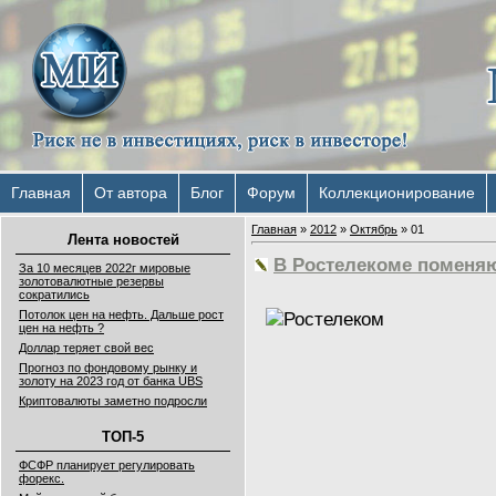
Главная
От автора
Блог
Форум
Коллекционирование
Главная
»
2012
»
Октябрь
»
01
Лента новостей
В Ростелекоме поменяю
За 10 месяцев 2022г мировые
золотовалютные резервы
сократились
Потолок цен на нефть. Дальше рост
цен на нефть ?
Доллар теряет свой вес
Прогноз по фондовому рынку и
золоту на 2023 год от банка UBS
Криптовалюты заметно подросли
ТОП-5
ФСФР планирует регулировать
форекс.