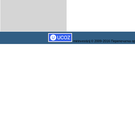
mirinvestizij © 2009-2016 Перепечатка