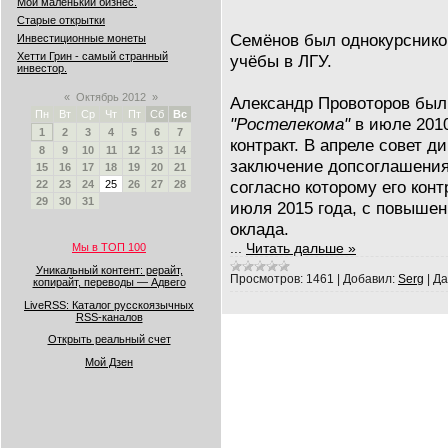
Мой маленький бизнес.
Старые открытки
Семёнов был однокурсник
Инвестиционные монеты
Хетти Грин - самый странный
учёбы в ЛГУ.
инвестор.
«
Октябрь 2012
»
Александр Провоторов был
Пн
Вт
Ср
Чт
Пт
Сб
Вс
"Ростелекома"
в июле 2010
1
2
3
4
5
6
7
контракт. В апреле совет д
8
9
10
11
12
13
14
заключение допсоглашения
15
16
17
18
19
20
21
согласно которому его конт
22
23
24
25
26
27
28
29
30
31
июля 2015 года, с повышен
оклада.
...
Читать дальше »
Мы в ТОП 100
Уникальный контент: рерайт,
Просмотров:
1461
|
Добавил:
Serg
|
Да
копирайт, переводы — Адвего
LiveRSS: Каталог русскоязычных
RSS-каналов
Открыть реальный счет
Мой Дзен