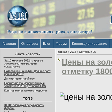
Главная
От автора
Блог
Форум
Коллекционирование
Главная
»
2012
»
Октябрь
»
06
Лента новостей
Цены на зо
За 10 месяцев 2022г мировые
золотовалютные резервы
сократились
отметку 180
Потолок цен на нефть. Дальше рост
цен на нефть ?
Доллар теряет свой вес
Прогноз по фондовому рынку и
золоту на 2023 год от банка UBS
Криптовалюты заметно подросли
ТОП-5
ФСФР планирует регулировать
форекс.