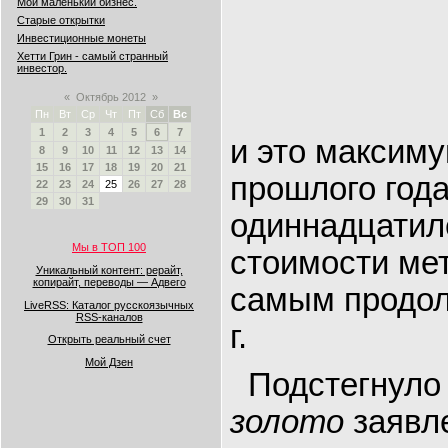
Мой маленький бизнес.
Старые открытки
Инвестиционные монеты
Хетти Грин - самый странный
инвестор.
«
Октябрь 2012
»
Пн
Вт
Ср
Чт
Пт
Сб
Вс
1
2
3
4
5
6
7
и это максиму
8
9
10
11
12
13
14
15
16
17
18
19
20
21
прошлого года
22
23
24
25
26
27
28
29
30
31
одиннадцатил
Мы в ТОП 100
стоимости ме
Уникальный контент: рерайт,
копирайт, переводы — Адвего
самым продол
LiveRSS: Каталог русскоязычных
RSS-каналов
г.
Открыть реальный счет
Мой Дзен
Подстегнул
золото
заявл