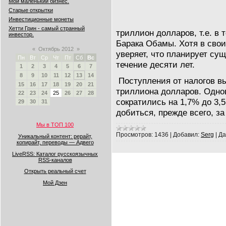
Мой маленький бизнес.
Старые открытки
Инвестиционные монеты
Хетти Грин - самый странный
триллион долларов, т.е. в 
инвестор.
Барака Обамы. Хотя в сво
«
Октябрь 2012
»
уверяет, что планирует су
Пн
Вт
Ср
Чт
Пт
Сб
Вс
течение десяти лет.
1
2
3
4
5
6
7
8
9
10
11
12
13
14
Поступления от налогов вы
15
16
17
18
19
20
21
триллиона долларов. Одно
22
23
24
25
26
27
28
сократились на 1,7% до 3,
29
30
31
добиться, прежде всего, за
Мы в ТОП 100
Просмотров:
1436
|
Добавил:
Serg
|
Да
Уникальный контент: рерайт,
копирайт, переводы — Адвего
LiveRSS: Каталог русскоязычных
RSS-каналов
Открыть реальный счет
Мой Дзен