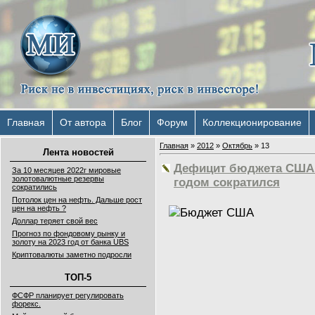
Главная
От автора
Блог
Форум
Коллекционирование
Главная
»
2012
»
Октябрь
»
13
Лента новостей
Дефицит бюджета США
За 10 месяцев 2022г мировые
золотовалютные резервы
годом сократился
сократились
Потолок цен на нефть. Дальше рост
цен на нефть ?
Доллар теряет свой вес
Прогноз по фондовому рынку и
золоту на 2023 год от банка UBS
Криптовалюты заметно подросли
ТОП-5
ФСФР планирует регулировать
форекс.