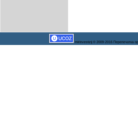
mirinvestizij © 2009-2016 Перепечатка