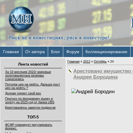
Главная
От автора
Блог
Форум
Коллекционирование
Главная
»
2012
»
Октябрь
»
24
Лента новостей
Арестовано имущество
За 10 месяцев 2022г мировые
золотовалютные резервы
Андрея Бородина
сократились
Потолок цен на нефть. Дальше рост
цен на нефть ?
Доллар теряет свой вес
Прогноз по фондовому рынку и
золоту на 2023 год от банка UBS
Криптовалюты заметно подросли
ТОП-5
ФСФР планирует регулировать
форекс.