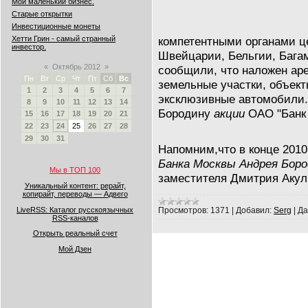
Мой маленький бизнес.
Старые открытки
Инвестиционные монеты
компетентными органами це
Хетти Грин - самый странный
инвестор.
Швейцарии, Бельгии, Багам
«
Октябрь 2012
»
сообщили, что наложен аре
Пн
Вт
Ср
Чт
Пт
Сб
Вс
земельные участки, объект
1
2
3
4
5
6
7
эксклюзивные автомобил
8
9
10
11
12
13
14
Бородину
акции
ОАО "Банк 
15
16
17
18
19
20
21
22
23
24
25
26
27
28
29
30
31
Напомним,что в конце 2010
Банка Москвы Андрея Боро
Мы в ТОП 100
заместителя Дмитрия Аку
Уникальный контент: рерайт,
копирайт, переводы — Адвего
LiveRSS: Каталог русскоязычных
Просмотров:
1371
|
Добавил:
Serg
|
Да
RSS-каналов
Открыть реальный счет
Мой Дзен