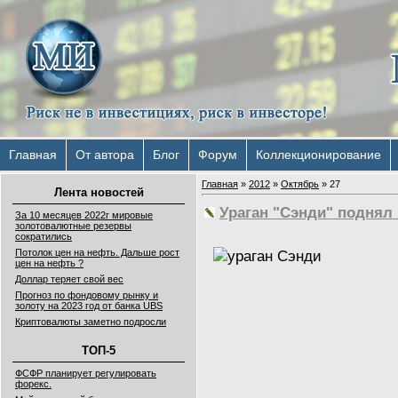
Главная
От автора
Блог
Форум
Коллекционирование
Главная
»
2012
»
Октябрь
»
27
Лента новостей
Ураган "Сэнди" поднял
За 10 месяцев 2022г мировые
золотовалютные резервы
сократились
Потолок цен на нефть. Дальше рост
цен на нефть ?
Доллар теряет свой вес
Прогноз по фондовому рынку и
золоту на 2023 год от банка UBS
Криптовалюты заметно подросли
ТОП-5
ФСФР планирует регулировать
форекс.