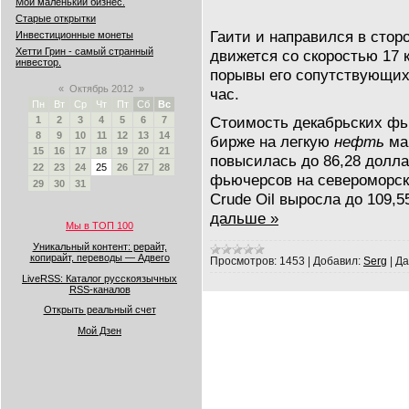
Мой маленький бизнес.
Старые открытки
Гаити и направился в стор
Инвестиционные монеты
Хетти Грин - самый странный
движется со скоростью 17 к
инвестор.
порывы его сопутствующих 
«
Октябрь 2012
»
час.
Пн
Вт
Ср
Чт
Пт
Сб
Вс
Стоимость декабрьских фь
1
2
3
4
5
6
7
8
9
10
11
12
13
14
бирже на легкую
нефть
мар
15
16
17
18
19
20
21
повысилась до 86,28 долла
22
23
24
25
26
27
28
фьючерсов на североморск
29
30
31
Crude Oil выросла до 109,5
дальше »
Мы в ТОП 100
Уникальный контент: рерайт,
копирайт, переводы — Адвего
Просмотров:
1453
|
Добавил:
Serg
|
Да
LiveRSS: Каталог русскоязычных
RSS-каналов
Открыть реальный счет
Мой Дзен