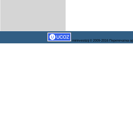
mirinvestizij © 2009-2016 Перепечатка