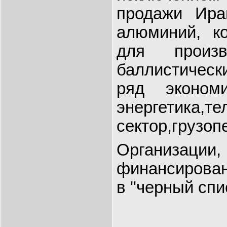
продажи Ир
алюминий, к
для произ
баллистическ
ряд эконом
энергетика,те
сектор,грузоп
Организаци
финансирован
в "черный спи