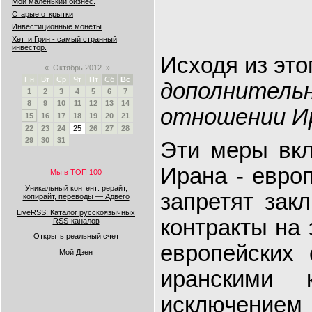
Мой маленький бизнес.
Старые открытки
Инвестиционные монеты
Хетти Грин - самый странный
инвестор.
Исходя из это
«
Октябрь 2012
»
Пн
Вт
Ср
Чт
Пт
Сб
Вс
дополнител
1
2
3
4
5
6
7
8
9
10
11
12
13
14
отношении И
15
16
17
18
19
20
21
22
23
24
25
26
27
28
29
30
31
Эти меры вкл
Ирана - евро
Мы в ТОП 100
Уникальный контент: рерайт,
запретят зак
копирайт, переводы — Адвего
LiveRSS: Каталог русскоязычных
контракты на 
RSS-каналов
Открыть реальный счет
европейских 
Мой Дзен
иранскими 
исключением 