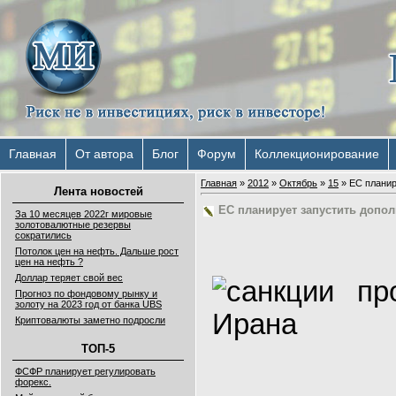
Главная
От автора
Блог
Форум
Коллекционирование
Главная
»
2012
»
Октябрь
»
15
» ЕС планир
Лента новостей
ЕС планирует запустить допо
За 10 месяцев 2022г мировые
золотовалютные резервы
сократились
Потолок цен на нефть. Дальше рост
цен на нефть ?
Доллар теряет свой вес
Прогноз по фондовому рынку и
золоту на 2023 год от банка UBS
Криптовалюты заметно подросли
ТОП-5
ФСФР планирует регулировать
форекс.