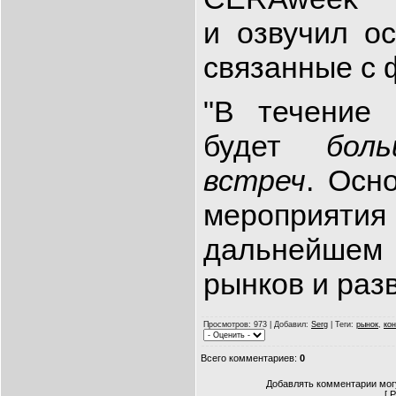
и озвучил о
связанные с 
"В течение
будет
бол
встреч
. Осн
мероприятия
дальнейшем
рынков и раз
Просмотров
: 973 |
Добавил
:
Serg
|
Теги
:
рынок
,
ко
Всего комментариев
:
0
Добавлять комментарии могу
[
Р