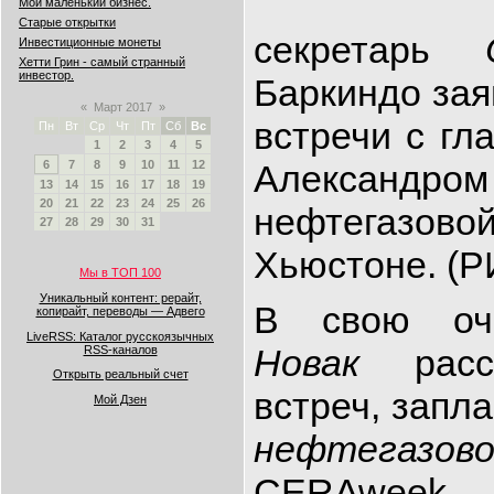
Мой маленький бизнес.
Старые открытки
секретарь
Инвестиционные монеты
Хетти Грин - самый странный
инвестор.
Баркиндо зая
«
Март 2017
»
встречи с гл
Пн
Вт
Ср
Чт
Пт
Сб
Вс
1
2
3
4
5
6
7
8
9
10
11
12
Александр
13
14
15
16
17
18
19
20
21
22
23
24
25
26
нефтегазов
27
28
29
30
31
Хьюстоне. (Р
Мы в ТОП 100
Уникальный контент: рерайт,
В свою о
копирайт, переводы — Адвего
LiveRSS: Каталог русскоязычных
Новак
расс
RSS-каналов
Открыть реальный счет
встреч, запл
Мой Дзен
нефтегазов
CERAweek 