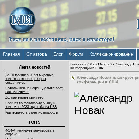
Главная
От автора
Блог
Форум
Коллекционирование
Главная
»
2017
»
Март
»
6
» Александр Нов
Лента новостей
конференции в США
За 10 месяцев 2022г мировые
Александр Новак планирует р
золотовалютные резервы
конференции в США
сократились
Потолок цен на нефть. Дальше рост
цен на нефть ?
Доллар теряет свой вес
Прогноз по фондовому рынку и
золоту на 2023 год от банка UBS
Криптовалюты заметно подросли
ТОП-5
ФСФР планирует регулировать
форекс.